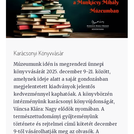
Karácsonyi Könyvvásár
Múzeumunk idén is megrendezi ünnepi
könyvvásárát 2025. december 9–21. között,
amelynek ideje alatt a saját gondozásban
megjelentetett kiadványok jelentős
kedvezménnyel kaphatóak. A könyvbörzén
intézményünk karácsonyi könyvújdonságát,
Váncsa Klára: Nagy elődök nyomában. A
természettudományi gyűjteményünk
története és rejtelmei című kötetét december
9-től vásárolhatják meg az olvasók. A