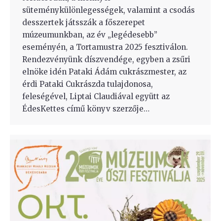
süteménykülönlegességek, valamint a csodás
desszertek játsszák a főszerepet
múzeumunkban, az év „legédesebb”
eseményén, a Tortamustra 2025 fesztiválon.
Rendezvényünk díszvendége, egyben a zsűri
elnöke idén Pataki Ádám cukrászmester, az
érdi Pataki Cukrászda tulajdonosa,
feleségével, Liptai Claudiával együtt az
ÉdesKettes című könyv szerzője…