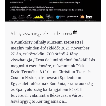
A fény visszhangja / Ecou de lumină
A Munkácsy Mihály Múzeum szeretettel
meghív minden érdeklődőt 2025. november
27-én, csütörtökön 17.00 órától A fény
visszhangja / Ecou de lumină című fotókiállítás
megnyitó eseményére, múzeumunk Pátkai
Ervin Termébe. A tárlaton Christian Tzecu és
Cosmin Nistor, a temesvári Speleoteam
Egyesület fotósainak Románia, Franciaország
és Spanyolország barlangjaiban készült
felvételei, valamint a Békéscsaba Városi
Ásványgyűjtő Kör tagjainak a…