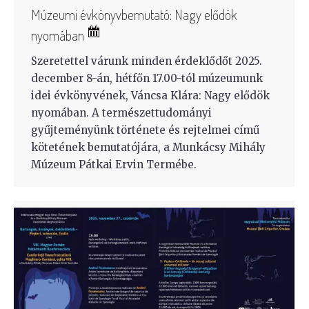
Múzeumi évkönyvbemutató: Nagy elődök
nyomában
Szeretettel várunk minden érdeklődőt 2025.
december 8-án, hétfőn 17.00-tól múzeumunk
idei évkönyvének, Váncsa Klára: Nagy elődök
nyomában. A természettudományi
gyűjteményünk története és rejtelmei című
kötetének bemutatójára, a Munkácsy Mihály
Múzeum Pátkai Ervin Termébe.