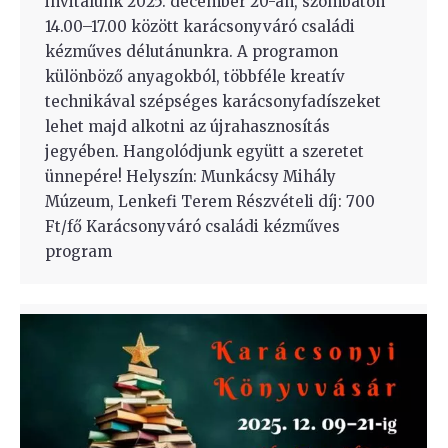
invitálunk 2025. december 20-án, szombaton
14.00–17.00 között karácsonyváró családi
kézműves délutánunkra. A programon
különböző anyagokból, többféle kreatív
technikával szépséges karácsonyfadíszeket
lehet majd alkotni az újrahasznosítás
jegyében. Hangolódjunk együtt a szeretet
ünnepére! Helyszín: Munkácsy Mihály
Múzeum, Lenkefi Terem Részvételi díj: 700
Ft/fő Karácsonyváró családi kézműves
program