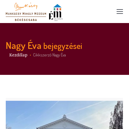
Nagy Éva
bejegyzései
Itt vagy:
Cikkszerző Nagy Éva
Kezdőlap