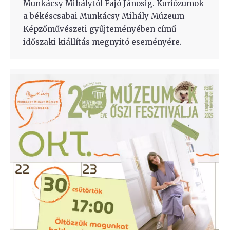
Munkácsy Mihálytól Fajó Jánosig. Kuriózumok
a békéscsabai Munkácsy Mihály Múzeum
Képzőművészeti gyűjteményében című
időszaki kiállítás megnyitó eseményére.