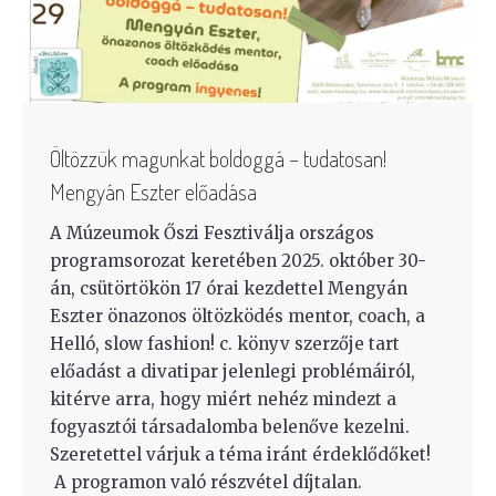
Öltözzük magunkat boldoggá – tudatosan!
Mengyán Eszter előadása
A Múzeumok Őszi Fesztiválja országos
programsorozat keretében 2025. október 30-
án, csütörtökön 17 órai kezdettel Mengyán
Eszter önazonos öltözködés mentor, coach, a
Helló, slow fashion! c. könyv szerzője tart
előadást a divatipar jelenlegi problémáiról,
kitérve arra, hogy miért nehéz mindezt a
fogyasztói társadalomba belenőve kezelni.
Szeretettel várjuk a téma iránt érdeklődőket!
A programon való részvétel díjtalan.