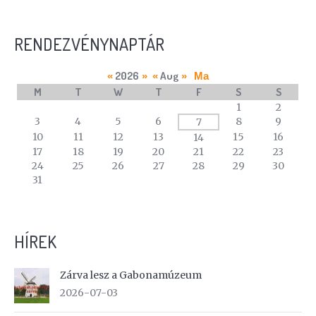
RENDEZVÉNYNAPTÁR
2026
Aug
«
»
«
»
Ma
M
T
W
T
F
S
S
A
1
2
calendar
3
4
5
6
8
9
7
of
10
11
12
13
15
16
14
events
17
18
19
20
21
22
23
24
25
26
27
28
29
30
31
HÍREK
Zárva lesz a Gabonamúzeum
2026-07-03