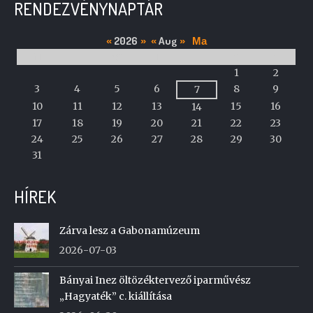
RENDEZVÉNYNAPTÁR
2026
Aug
«
»
«
»
Ma
M
T
W
T
F
S
S
A
1
2
calendar
3
4
5
6
8
9
7
of
10
11
12
13
15
16
14
events
17
18
19
20
21
22
23
24
25
26
27
28
29
30
31
HÍREK
Zárva lesz a Gabonamúzeum
2026-07-03
Bányai Inez öltözéktervező iparművész
„Hagyaték” c. kiállítása