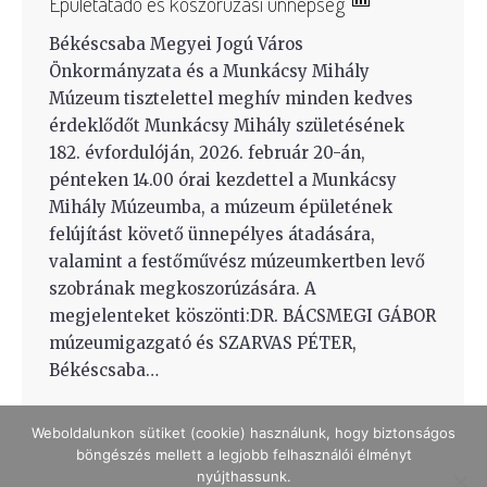
Épületátadó és koszorúzási ünnepség
Békéscsaba Megyei Jogú Város
Önkormányzata és a Munkácsy Mihály
Múzeum tisztelettel meghív minden kedves
érdeklődőt Munkácsy Mihály születésének
182. évfordulóján, 2026. február 20-án,
pénteken 14.00 órai kezdettel a Munkácsy
Mihály Múzeumba, a múzeum épületének
felújítást követő ünnepélyes átadására,
valamint a festőművész múzeumkertben levő
szobrának megkoszorúzására. A
megjelenteket köszönti:DR. BÁCSMEGI GÁBOR
múzeumigazgató és SZARVAS PÉTER,
Békéscsaba…
Weboldalunkon sütiket (cookie) használunk, hogy biztonságos
böngészés mellett a legjobb felhasználói élményt
nyújthassunk.