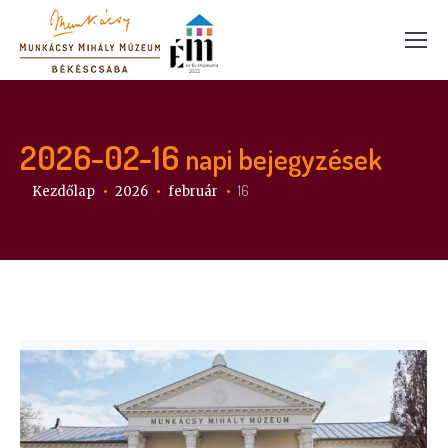
2026-02-16
napi bejegyzések
Itt vagy:
16
Kezdőlap
2026
február