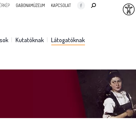
SEARCH:
ÉRKÉP
GABONAMÚZEUM
KAPCSOLAT
Facebook
page
opens
in
ások
Kutatóknak
Látogatóknak
new
window