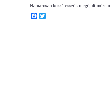
Hamarosan közzétesszük megújult múzeum
Facebook
Twitter