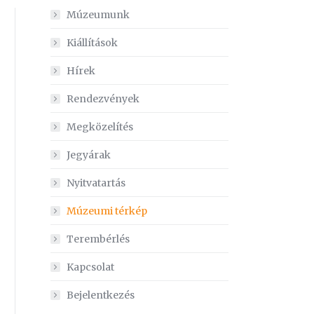
Múzeumunk
Kiállítások
Hírek
Rendezvények
Megközelítés
Jegyárak
Nyitvatartás
Múzeumi térkép
Terembérlés
Kapcsolat
Bejelentkezés