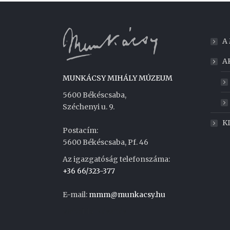
A
A
MUNKÁCSY MIHÁLY MÚZEUM
5600 Békéscsaba,
Széchenyi u. 9.
K
Postacím:
5600 Békéscsaba, Pf. 46
Az igazgatóság telefonszáma:
+36 66/323-377
E-mail:
mmm@munkacsy.hu
Weboldal készítés