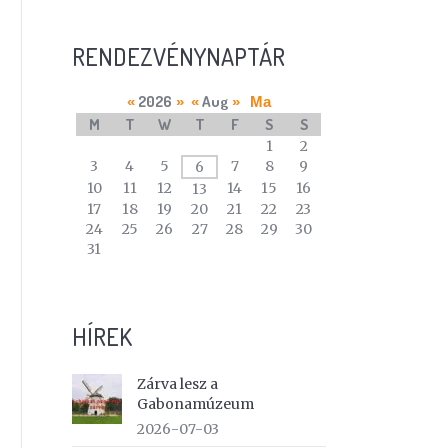
RENDEZVÉNYNAPTÁR
2026
Aug
«
»
«
»
Ma
M
T
W
T
F
S
S
A
1
2
calendar
3
4
5
7
8
9
6
of
10
11
12
14
15
16
13
events
17
18
19
20
21
22
23
24
25
26
27
28
29
30
31
HÍREK
Zárva lesz a
Gabonamúzeum
2026-07-03