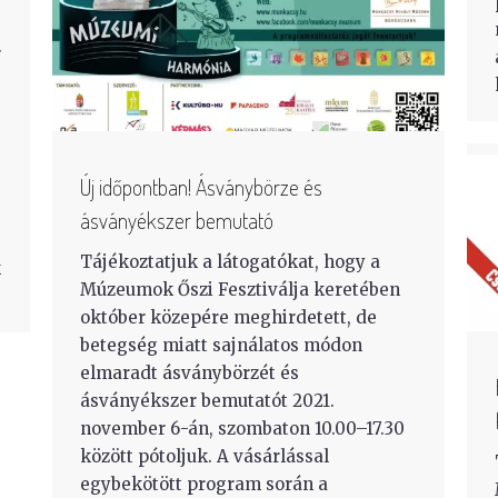
.
Új időpontban! Ásványbörze és
ásványékszer bemutató
Tájékoztatjuk a látogatókat, hogy a
k
Múzeumok Őszi Fesztiválja keretében
október közepére meghirdetett, de
betegség miatt sajnálatos módon
elmaradt ásványbörzét és
ásványékszer bemutatót 2021.
november 6-án, szombaton 10.00–17.30
között pótoljuk. A vásárlással
egybekötött program során a