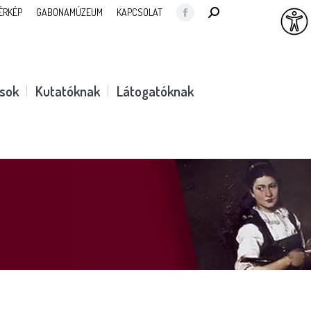
SEARCH:
ÉRKÉP
GABONAMÚZEUM
KAPCSOLAT
Facebook
page
opens
in
ások
Kutatóknak
Látogatóknak
new
window