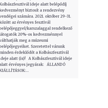
Kolbászfesztivál ideje alatt belépődíj
kedvezményt biztosít a rendezvény
a/)
vendégei számára. 2021. október 29–31.
között az érvényes fesztivál
belépőjeggyel/karszalaggal rendelkező
látogatók 20%-os kedvezménnyel
válthatják meg a múzeumi
belépőjegyeiket. Szeretettel várunk
minden érdeklődőt a Kolbászfesztivál
ideje alatt (is)! A Kolbászfesztivál ideje
alatt érvényes jegyárak: ÁLLANDÓ
KIÁLLÍTÁSOK:…