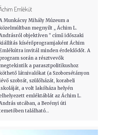
Áchim Emlékút
A Munkácsy Mihály Múzeum a
közelmúltban megnyílt „ Áchim L.
Andrásról objektíven ” című időszaki
kiállítás kísérőprogramjaként Áchim
Emlékútra invitál minden érdeklődőt. A
program során a résztvevők
megtekintik a parasztpolitikushoz
köthető látnivalókat (a Szoborsétányon
lévő szobrát, szülőházát, korabeli
iskoláját, a volt lakóháza helyén
elhelyezett emléktáblát az Áchim L.
András utcában, a Berényi úti
temetőben található…