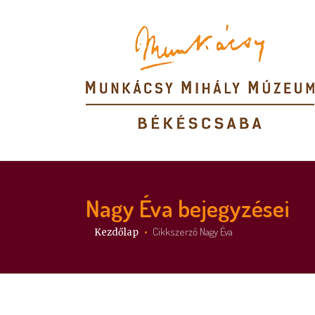
Nagy Éva
bejegyzései
Itt vagy:
Cikkszerző Nagy Éva
Kezdőlap