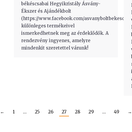
békéscsabai Hegyikristály Ásvány-
Ékszer és Ajándékbolt
(https://www.facebook.com/asvanyboltbekescsab
különleges termékeivel
ismerkedhetnek meg az érdeklődők. A
rendezvény ingyenes, amelyre
mindenkit szeretettel várunk!
←
1
…
25
26
27
28
29
…
49
→