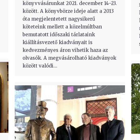
könyvvásárunkat 2021. december 14–23.
között. A könyvbörze ideje alatt a 2013
óta megjelentetett nagysikerű
köteteink mellett a közelmúltban
bemutatott időszaki tárlataink
kiállításvezető kiadványait is
kedvezményes áron vihetik haza az
olvasók. A megvásárolható kiadványok
között valódi…