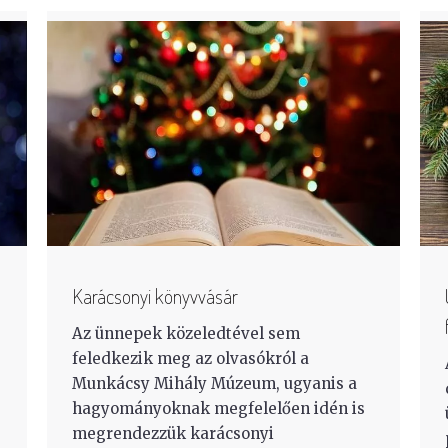
Karácsonyi könyvvásár
Az ünnepek közeledtével sem
feledkezik meg az olvasókról a
Munkácsy Mihály Múzeum, ugyanis a
hagyományoknak megfelelően idén is
megrendezzük karácsonyi