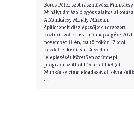
Boros Péter szobrászművész Munkácsy
Mihályt ábrázoló egész alakos alkotása
A Munkácsy Mihály Múzeum
épületének díszlépcsőjére tervezett
köztéri szobor avató ünnepségére 2021.
november 11-én, csütörtökön 17 órai
kezdettel kerül sor. A szobor
leleplezését követően az ünnepi
program az Alföld Quartet Lieb(e)
Munkácsy című előadásával folytatódi
a…