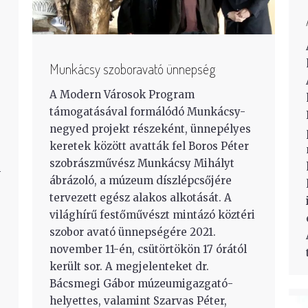
Munkácsy szoboravató ünnepség
A Modern Városok Program
támogatásával formálódó Munkácsy-
negyed projekt részeként, ünnepélyes
keretek között avatták fel Boros Péter
szobrászművész Munkácsy Mihályt
m
ábrázoló, a múzeum díszlépcsőjére
tervezett egész alakos alkotását. A
világhírű festőművészt mintázó köztéri
szobor avató ünnepségére 2021.
november 11-én, csütörtökön 17 órától
került sor. A megjelenteket dr.
Bácsmegi Gábor múzeumigazgató-
helyettes, valamint Szarvas Péter,