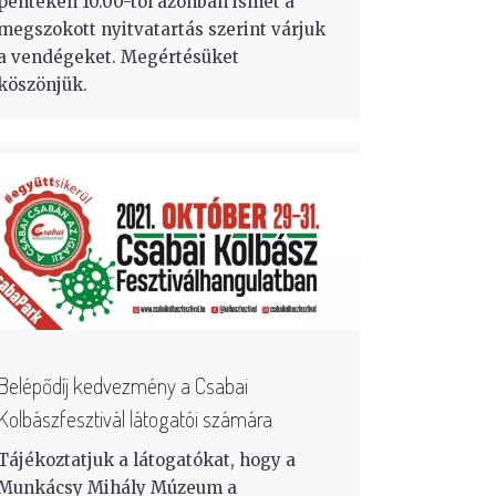
pénteken 10.00-tól azonban ismét a
megszokott nyitvatartás szerint várjuk
a vendégeket. Megértésüket
köszönjük.
Belépődíj kedvezmény a Csabai
Kolbászfesztivál látogatói számára
Tájékoztatjuk a látogatókat, hogy a
Munkácsy Mihály Múzeum a