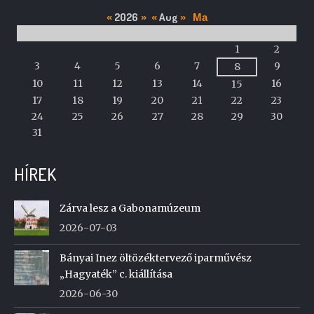
2026
Aug
«
»
«
»
Ma
M
T
W
T
F
S
S
A
1
2
calendar
3
4
5
6
7
9
8
of
10
11
12
13
14
16
15
events
17
18
19
20
21
22
23
24
25
26
27
28
29
30
31
HÍREK
Zárva lesz a Gabonamúzeum
2026-07-03
Bányai Inez öltözéktervező iparművész
„Hagyaték” c. kiállítása
2026-06-30