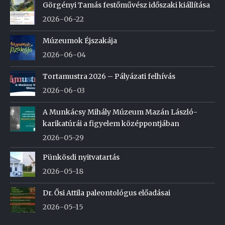
Görgényi Tamás festőművész időszaki kiállítása
2026-06-22
Múzeumok Éjszakája
2026-06-04
Tortamustra 2026 – Pályázati felhívás
2026-06-03
A Munkácsy Mihály Múzeum Mazán László-
karikatúrái a figyelem középpontjában
2026-05-29
Pünkösdi nyitvatartás
2026-05-18
Dr. Ősi Attila paleontológus előadásai
2026-05-15