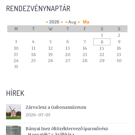
RENDEZVÉNYNAPTÁR
2026
Aug
«
»
«
»
Ma
M
T
W
T
F
S
S
A
1
2
calendar
3
4
5
6
7
9
8
of
10
11
12
13
14
16
15
events
17
18
19
20
21
22
23
24
25
26
27
28
29
30
31
HÍREK
Zárva lesz a Gabonamúzeum
2026-07-03
Bányai Inez öltözéktervező iparművész
„Hagyaték” c. kiállítása