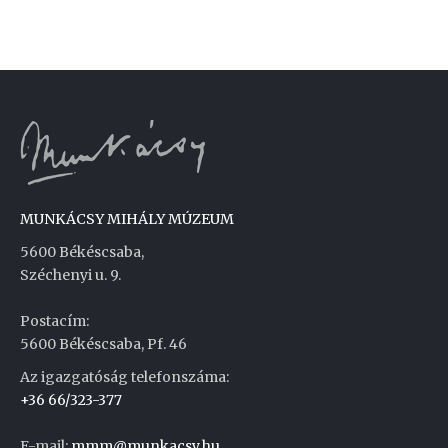
MUNKÁCSY MIHÁLY MÚZEUM
5600 Békéscsaba,
Széchenyi u. 9.
Postacím:
5600 Békéscsaba, Pf. 46
Az igazgatóság telefonszáma:
+36 66/323-377
E-mail:
mmm@munkacsy.hu