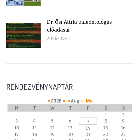
Dr. Ősi Attila paleontológus
előadásai
2026-05-15
RENDEZVÉNYNAPTÁR
2026
Aug
«
»
«
»
Ma
M
T
W
T
F
S
S
A
1
2
calendar
3
4
5
6
8
9
7
of
10
11
12
13
15
16
14
events
17
18
19
20
21
22
23