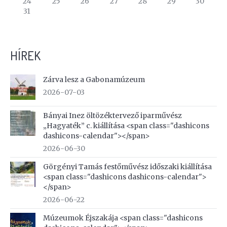
24
25
26
27
28
29
30
31
HÍREK
Zárva lesz a Gabonamúzeum
2026-07-03
Bányai Inez öltözéktervező iparművész
„Hagyaték” c. kiállítása <span class="dashicons
dashicons-calendar"></span>
2026-06-30
Görgényi Tamás festőművész időszaki kiállítása
<span class="dashicons dashicons-calendar">
</span>
2026-06-22
Múzeumok Éjszakája <span class="dashicons