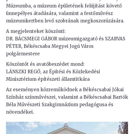
Múzeumba, a múzeum épületének felújítást követő
ünnepélyes átadására, valamint a festőművész
múzeumkertben levő szobrának megkoszorúzására.
A megjelenteket köszönti:
DR. BÁCSMEGI GÁBOR múzeumigazgató és SZARVAS
PÉTER, Békéscsaba Megyei Jogú Város
polgármestere
Köszöntőt és avatóbeszédet mond:
LÁNSZKI REGŐ, az Építési és Közlekedési
Minisztérium építészeti államtitkára
Az eseményen közreműködnek a Békéscsabai Jókai
Színház színművészei, valamint a Békéscsabai Bartók
Béla Művészeti Szakgimnázium pedagógusa és
növendékei.