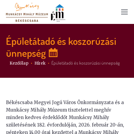
Épületátadó és koszorúzási
ünnepség
Itt vagy:
Épületátadó és koszorúzási ünnepség
Kezdőlap
Hírek
Békéscsaba Megyei Jogú Város
Önkormányzata és a
Munkácsy Mihály Múzeum tisztelettel meghív
minden kedves érdeklődőt Munkácsy Mihály
születésének 182. évfordulóján, 2026. február 20-án,
pénteken 14.00 órai kezdettel a Munkácsy Mihály