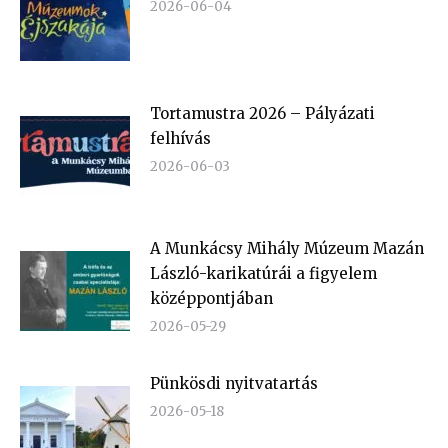
2026-06-04
Tortamustra 2026 – Pályázati
felhívás
2026-06-03
A Munkácsy Mihály Múzeum Mazán
László-karikatúrái a figyelem
középpontjában
2026-05-29
Pünkösdi nyitvatartás
2026-05-18