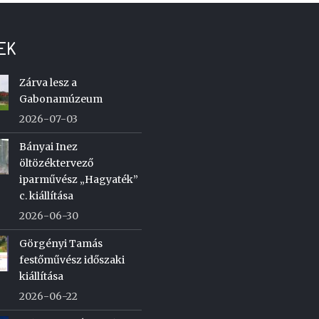
EK
Zárva lesz a
Gabonamúzeum
2026-07-03
Bányai Inez
öltözéktervező
iparművész „Hagyaték”
c. kiállítása
2026-06-30
Görgényi Tamás
festőművész időszaki
kiállítása
2026-06-22