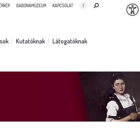
SEARCH:
ÉRKÉP
GABONAMÚZEUM
KAPCSOLAT
Facebook
page
opens
in
ások
Kutatóknak
Látogatóknak
new
window