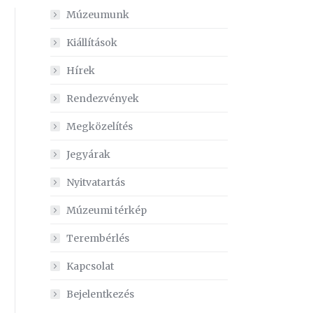
Múzeumunk
Kiállítások
Hírek
ez
Rendezvények
Megközelítés
Jegyárak
Nyitvatartás
Múzeumi térkép
Terembérlés
Kapcsolat
Bejelentkezés