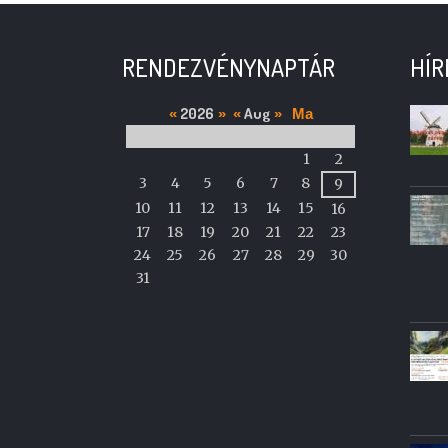
RENDEZVÉNYNAPTÁR
HÍR
2026
Aug
«
»
«
»
Ma
M
T
W
T
F
S
S
A
1
2
calendar
3
4
5
6
7
8
9
of
10
11
12
13
14
15
16
events
17
18
19
20
21
22
23
24
25
26
27
28
29
30
31