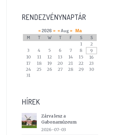
RENDEZVÉNYNAPTÁR
2026
Aug
«
»
«
»
Ma
M
T
W
T
F
S
S
A
1
2
calendar
3
4
5
6
7
8
9
of
10
11
12
13
14
15
16
events
17
18
19
20
21
22
23
24
25
26
27
28
29
30
31
HÍREK
Zárva lesz a
Gabonamúzeum
2026-07-03