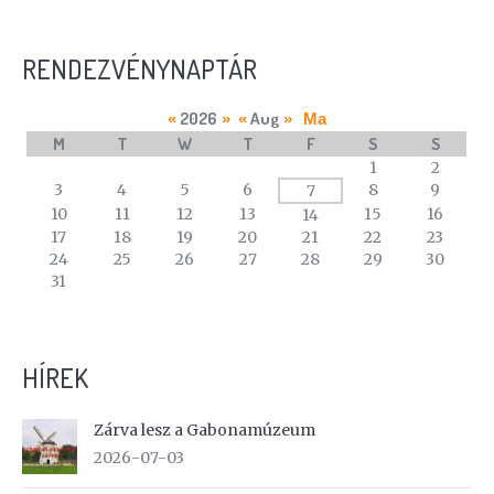
RENDEZVÉNYNAPTÁR
2026
Aug
«
»
«
»
Ma
M
T
W
T
F
S
S
A
1
2
calendar
3
4
5
6
8
9
7
of
10
11
12
13
15
16
14
events
17
18
19
20
21
22
23
24
25
26
27
28
29
30
31
HÍREK
Zárva lesz a Gabonamúzeum
2026-07-03