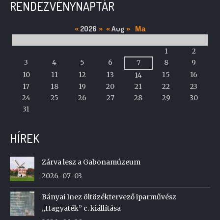
RENDEZVÉNYNAPTÁR
2026
Aug
«
»
«
»
Ma
M
T
W
T
F
S
S
A
1
2
calendar
3
4
5
6
8
9
7
of
10
11
12
13
15
16
14
events
17
18
19
20
21
22
23
24
25
26
27
28
29
30
31
HÍREK
Zárva lesz a Gabonamúzeum
2026-07-03
Bányai Inez öltözéktervező iparművész
„Hagyaték” c. kiállítása