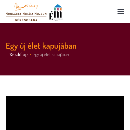
Egy új élet kapujában
Itt vagy:
Egy új élet kapujában
Kezdőlap