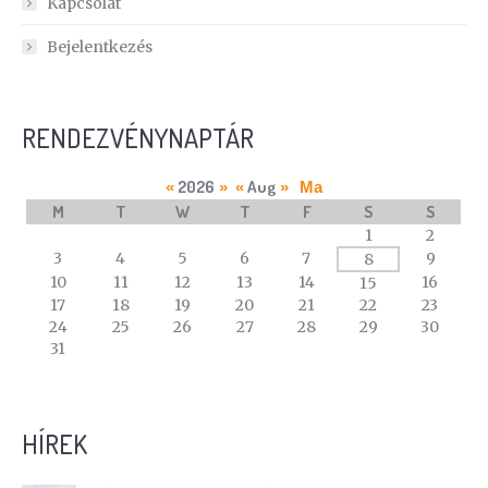
Kapcsolat
Bejelentkezés
RENDEZVÉNYNAPTÁR
2026
Aug
«
»
«
»
Ma
M
T
W
T
F
S
S
A
1
2
calendar
3
4
5
6
7
9
8
of
10
11
12
13
14
16
15
events
17
18
19
20
21
22
23
24
25
26
27
28
29
30
31
HÍREK