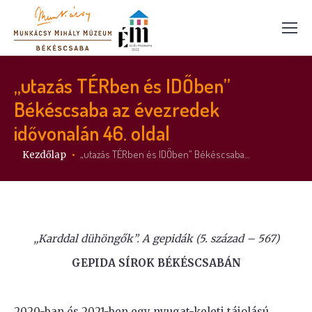
„utazás TÉRben és IDŐben”
Békéscsaba az évezredek
idővonalán 46. oldal
Itt vagy:
„utazás TÉRben és IDŐben” Békéscsaba…
Kezdőlap
„Karddal dühöngők”. A gepidák (5. század – 567)
GEPIDA SÍROK BÉKÉSCSABÁN
2020-ban és 2021-ben egy nyugat-keleti tájolású