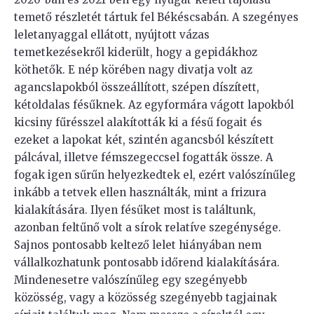
temető részletét tártuk fel Békéscsabán. A szegényes
leletanyaggal ellátott, nyújtott vázas
temetkezésekről kiderült, hogy a gepidákhoz
köthetők. E nép körében nagy divatja volt az
agancslapokból összeállított, szépen díszített,
kétoldalas fésűknek. Az egyformára vágott lapokból
kicsiny fűrésszel alakították ki a fésű fogait és
ezeket a lapokat két, szintén agancsból készített
pálcával, illetve fémszegeccsel fogatták össze. A
fogak igen sűrűn helyezkedtek el, ezért valószínűleg
inkább a tetvek ellen használták, mint a frizura
kialakítására. Ilyen fésűket most is találtunk,
azonban feltűnő volt a sírok relatíve szegénysége.
Sajnos pontosabb keltező lelet hiányában nem
vállalkozhatunk pontosabb időrend kialakítására.
Mindenesetre valószínűleg egy szegényebb
közösség, vagy a közösség szegényebb tagjainak