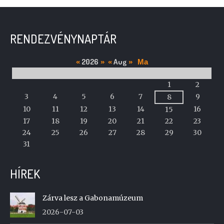
RENDEZVÉNYNAPTÁR
2026
Aug
«
»
«
»
Ma
M
T
W
T
F
S
S
A
1
2
calendar
3
4
5
6
7
9
8
of
10
11
12
13
14
16
15
events
17
18
19
20
21
22
23
24
25
26
27
28
29
30
31
HÍREK
Zárva lesz a Gabonamúzeum
2026-07-03