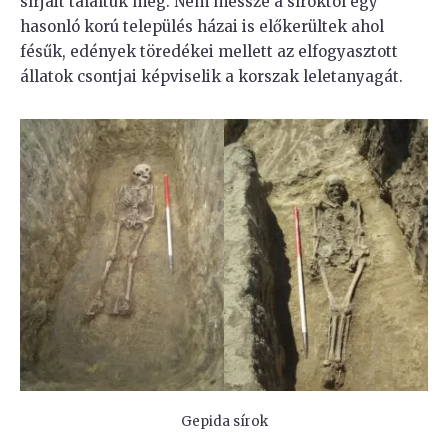
sírjait találtuk meg. Nem messze a síroktól egy
hasonló korú település házai is előkerültek ahol
fésűk, edények töredékei mellett az elfogyasztott
állatok csontjai képviselik a korszak leletanyagát.
Gepida sírok