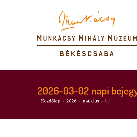
2026-03-02
napi bejeg
Itt vagy:
02
Kezdőlap
2026
március