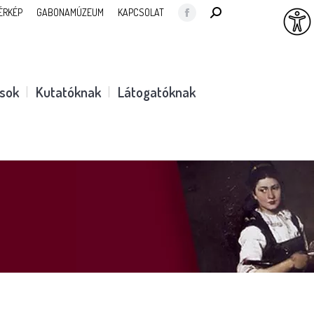
SEARCH:
ÉRKÉP
GABONAMÚZEUM
KAPCSOLAT
Facebook
page
opens
in
ások
Kutatóknak
Látogatóknak
new
window