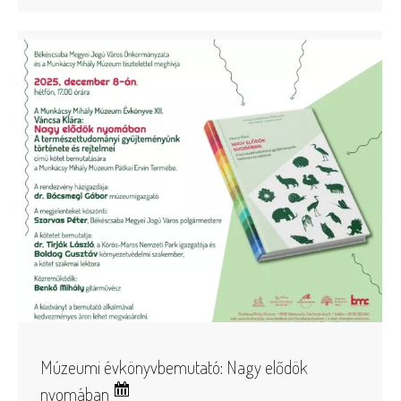
Múzeumi évkönyvbemutató: Nagy elődök
nyomában