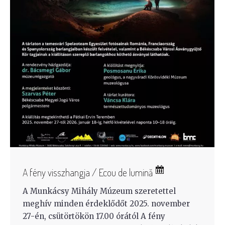
A fény visszhangja / Ecou de lumină
A Munkácsy Mihály Múzeum szeretettel
meghív minden érdeklődőt 2025. november
27-én, csütörtökön 17.00 órától A fény