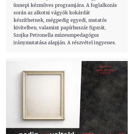
ünnepi kézműves programjára. A foglalkozás
során az alkotni vágyók kokárdát
készíthetnek, mégpedig egyedi, mutatós
kivitelben, valamint papírhuszár figurát,
Szojka Petronella múzeumpedagógus
iránymutatása alapján. A részvétel ingyenes.