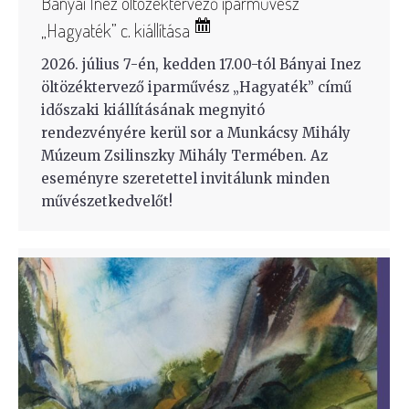
Bányai Inez öltözéktervező iparművész
„Hagyaték” c. kiállítása
2026. július 7-én, kedden 17.00-tól Bányai Inez
öltözéktervező iparművész „Hagyaték” című
időszaki kiállításának megnyitó
rendezvényére kerül sor a Munkácsy Mihály
Múzeum Zsilinszky Mihály Termében. Az
eseményre szeretettel invitálunk minden
művészetkedvelőt!