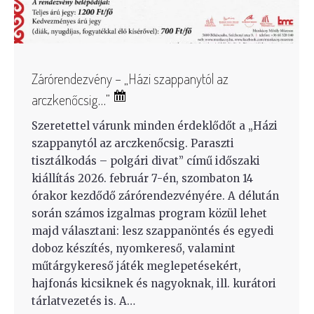
Zárórendezvény – „Házi szappanytól az
arczkenőcsig…”
Szeretettel várunk minden érdeklődőt a „Házi
szappanytól az arczkenőcsig. Paraszti
tisztálkodás – polgári divat” című időszaki
kiállítás 2026. február 7-én, szombaton 14
órakor kezdődő zárórendezvényére. A délután
során számos izgalmas program közül lehet
majd választani: lesz szappanöntés és egyedi
doboz készítés, nyomkereső, valamint
műtárgykereső játék meglepetésekért,
hajfonás kicsiknek és nagyoknak, ill. kurátori
tárlatvezetés is. A…