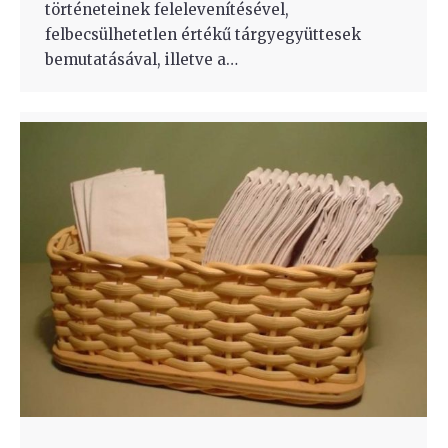
történeteinek felelevenítésével,
felbecsülhetetlen értékű tárgyegyüttesek
bemutatásával, illetve a…