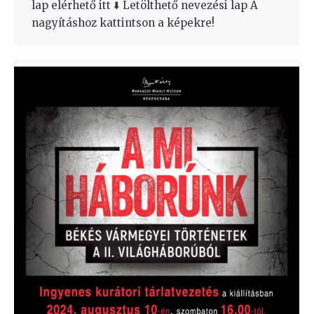
lap elérhető itt ⬇️ Letölthető nevezési lap A
nagyításhoz kattintson a képekre!