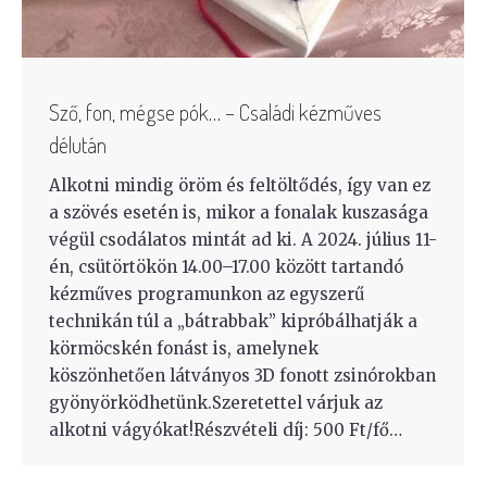
Sző, fon, mégse pók… – Családi kézműves
délután
Alkotni mindig öröm és feltöltődés, így van ez
a szövés esetén is, mikor a fonalak kuszasága
végül csodálatos mintát ad ki. A 2024. július 11-
én, csütörtökön 14.00–17.00 között tartandó
kézműves programunkon az egyszerű
technikán túl a „bátrabbak” kipróbálhatják a
körmöcskén fonást is, amelynek
köszönhetően látványos 3D fonott zsinórokban
gyönyörködhetünk.Szeretettel várjuk az
alkotni vágyókat!Részvételi díj: 500 Ft/fő…