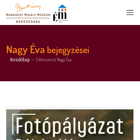
Nagy Éva
bejegyzései
Itt vagy:
Cikkszerző Nagy Éva
Kezdőlap