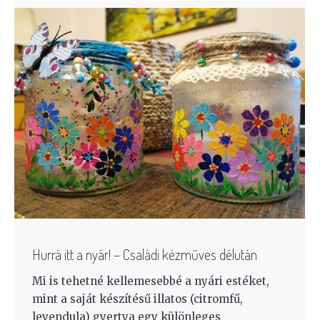
Hurrá itt a nyár! – Családi kézműves délután
Mi is tehetné kellemesebbé a nyári estéket,
mint a saját készítésű illatos (citromfű,
levendula) gyertya egy különleges