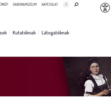
SEARCH:
ÉRKÉP
GABONAMÚZEUM
KAPCSOLAT
Facebook
page
opens
in
ások
Kutatóknak
Látogatóknak
new
window