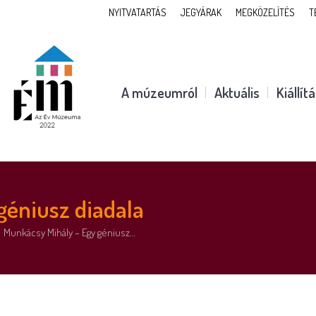
NYITVATARTÁS
JEGYÁRAK
MEGKÖZELÍTÉS
T
A múzeumról
Aktuális
Kiállít
géniusz diadala
Munkácsy Mihály – Egy géniusz…