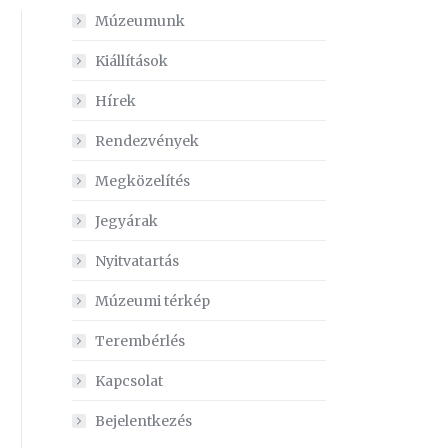
Múzeumunk
Kiállítások
Hírek
Rendezvények
Megközelítés
Jegyárak
Nyitvatartás
Múzeumi térkép
Terembérlés
Kapcsolat
Bejelentkezés