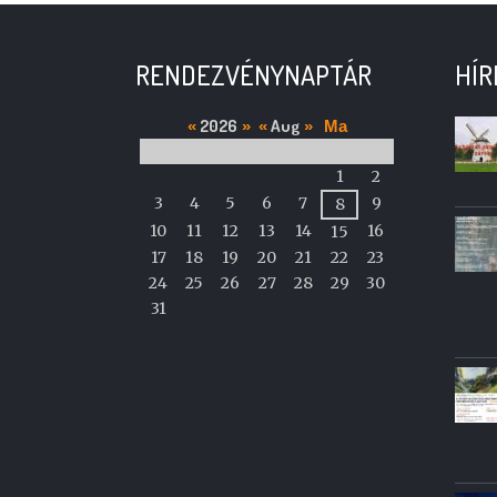
RENDEZVÉNYNAPTÁR
HÍR
2026
Aug
«
»
«
»
Ma
M
T
W
T
F
S
S
A
1
2
calendar
3
4
5
6
7
9
8
of
10
11
12
13
14
16
15
events
17
18
19
20
21
22
23
24
25
26
27
28
29
30
31