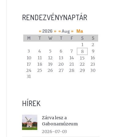
RENDEZVÉNYNAPTÁR
2026
Aug
«
»
«
»
Ma
M
T
W
T
F
S
S
A
1
2
calendar
3
4
5
6
7
9
8
of
10
11
12
13
14
16
15
events
17
18
19
20
21
22
23
24
25
26
27
28
29
30
31
HÍREK
Zárva lesz a
Gabonamúzeum
2026-07-03