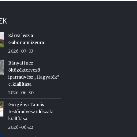
EK
Zárva lesz a
Gabonamúzeum
2026-07-03
Bányai Inez
öltözéktervező
iparművész „Hagyaték”
c. kiállítása
2026-06-30
Görgényi Tamás
festőművész időszaki
kiállítása
2026-06-22