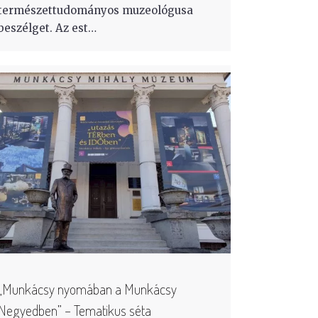
természettudományos muzeológusa
beszélget. Az est…
„Munkácsy nyomában a Munkácsy
Negyedben” – Tematikus séta