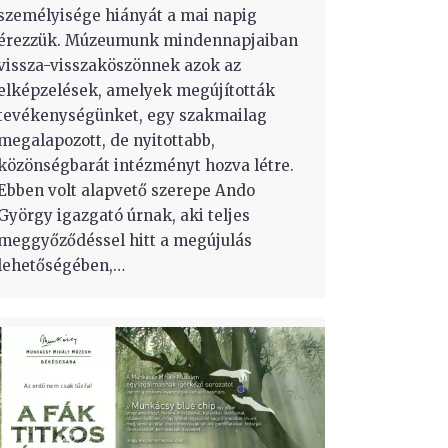
személyisége hiányát a mai napig
érezzük. Múzeumunk mindennapjaiban
vissza-visszaköszönnek azok az
elképzelések, amelyek megújították
tevékenységünket, egy szakmailag
megalapozott, de nyitottabb,
közönségbarát intézményt hozva létre.
Ebben volt alapvető szerepe Ando
György igazgató úrnak, aki teljes
meggyőződéssel hitt a megújulás
lehetőségében,…