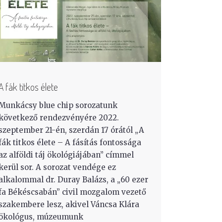
A fák titkos élete
Munkácsy blue chip sorozatunk
következő rendezvényére 2022.
szeptember 21-én, szerdán 17 órától „A
fák titkos élete – A fásítás fontossága
az alföldi táj ökológiájában” címmel
kerül sor. A sorozat vendége ez
alkalommal dr. Duray Balázs, a „60 ezer
fa Békéscsabán” civil mozgalom vezető
szakembere lesz, akivel Váncsa Klára
ökológus, múzeumunk