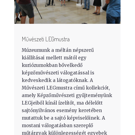
Művészeti LEGmustra
Múzeumunk a méltán népszerű
kiállításai mellett mától egy
kuriózumokban bővelkedő
képzőművészeti válogatással is
kedveskedik a látogatóknak. A
Művészeti LEGmustra című kollekciót,
amely Képzőművészeti gyűjteményünk
LEGjeiből kínál ízelítőt, ma délelőtt
sajtónyilvános esemény keretében
mutattuk be a sajtó képviselőinek. A
mostani válogatásban szereplő
műtárgyak különlegességét egyebek