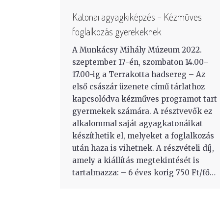
Katonai agyagkiképzés – Kézműves
foglalkozás gyerekeknek
A Munkácsy Mihály Múzeum 2022.
szeptember 17-én, szombaton 14.00–
17.00-ig a Terrakotta hadsereg – Az
első császár üzenete című tárlathoz
kapcsolódva kézműves programot tart
gyermekek számára. A résztvevők ez
alkalommal saját agyagkatonáikat
készíthetik el, melyeket a foglalkozás
után haza is vihetnek. A részvételi díj,
amely a kiállítás megtekintését is
tartalmazza: – 6 éves korig 750 Ft/fő…