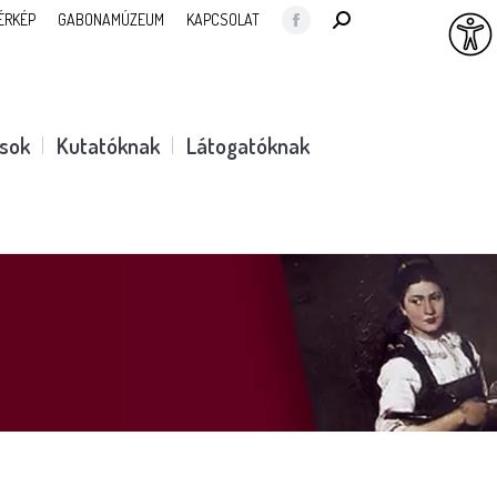
SEARCH:
ÉRKÉP
GABONAMÚZEUM
KAPCSOLAT
Facebook
page
opens
in
ások
Kutatóknak
Látogatóknak
new
window