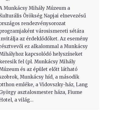
A Munkácsy Mihály Múzeum a
Kulturális Örökség Napjai elnevezésű
országos rendezvénysorozat
programjaként városismereti sétára
invitálja az érdeklődőket. Az esemény
résztvevői ez alkalommal a Munkácsy
Mihályhoz kapcsolódó helyszíneket
keresik fel (pl. Munkácsy Mihály
Múzeum és az épület előtt látható
szobrok, Munkácsy híd, a második
otthon emléke, a Vidovszky-ház, Lang
György asztalosmester háza, Fiume
Hotel, a világ…