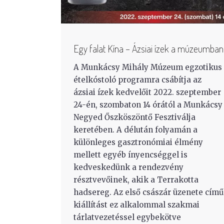
Egy falat Kína – Ázsiai ízek a múzeumban
A Munkácsy Mihály Múzeum egzotikus
ételkóstoló programra csábítja az
ázsiai ízek kedvelőit 2022. szeptember
24-én, szombaton 14 órától a Munkácsy
Negyed Őszköszöntő Fesztiválja
keretében. A délután folyamán a
különleges gasztronómiai élmény
mellett egyéb ínyencséggel is
kedveskedünk a rendezvény
résztvevőinek, akik a Terrakotta
hadsereg. Az első császár üzenete című
kiállítást ez alkalommal szakmai
tárlatvezetéssel egybekötve