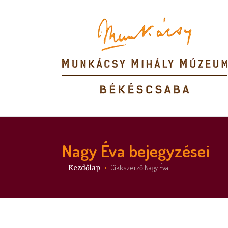
Nagy Éva
bejegyzései
Itt vagy:
Cikkszerző Nagy Éva
Kezdőlap