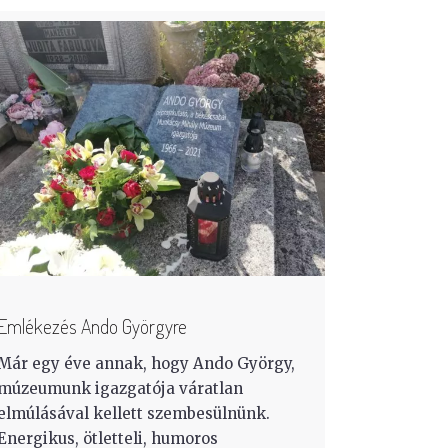
Emlékezés Ando Györgyre
Már egy éve annak, hogy Ando György,
múzeumunk igazgatója váratlan
elmúlásával kellett szembesülnünk.
Energikus, ötletteli, humoros