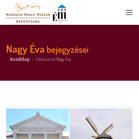
Nagy Éva
bejegyzései
Itt vagy:
Cikkszerző Nagy Éva
Kezdőlap