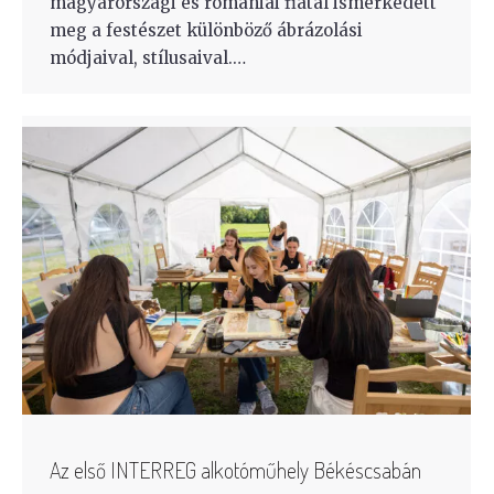
magyarországi és romániai fiatal ismerkedett
meg a festészet különböző ábrázolási
módjaival, stílusaival.…
Az első INTERREG alkotóműhely Békéscsabán