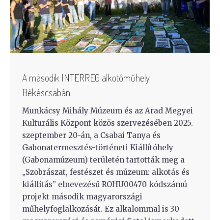
A második INTERREG alkotóműhely
Békéscsabán
Munkácsy Mihály Múzeum és az Arad Megyei
Kulturális Központ közös szervezésében 2025.
szeptember 20-án, a Csabai Tanya és
Gabonatermesztés-történeti Kiállítóhely
(Gabonamúzeum) területén tartották meg a
„Szobrászat, festészet és múzeum: alkotás és
kiállítás” elnevezésű ROHU00470 kódszámú
projekt második magyarországi
műhelyfoglalkozását. Ez alkalommal is 30