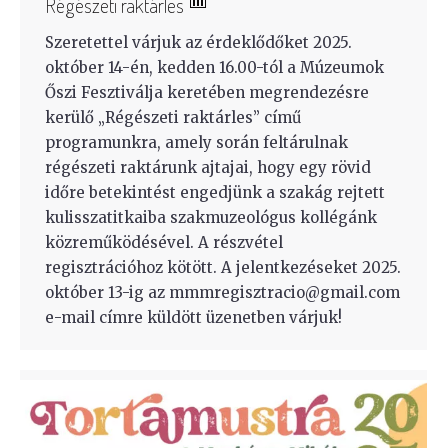
Régészeti raktárles
Szeretettel várjuk az érdeklődőket 2025.
október 14-én, kedden 16.00-tól a Múzeumok
Őszi Fesztiválja keretében megrendezésre
kerülő „Régészeti raktárles” című
programunkra, amely során feltárulnak
régészeti raktárunk ajtajai, hogy egy rövid
időre betekintést engedjünk a szakág rejtett
kulisszatitkaiba szakmuzeológus kollégánk
közreműködésével. A részvétel
regisztrációhoz kötött. A jelentkezéseket 2025.
október 13-ig az mmmregisztracio@gmail.com
e-mail címre küldött üzenetben várjuk!