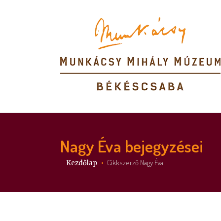
Nagy Éva
bejegyzései
Itt vagy:
Cikkszerző Nagy Éva
Kezdőlap