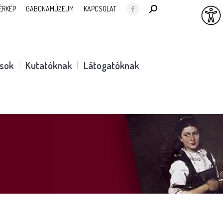
SEARCH:
ÉRKÉP
GABONAMÚZEUM
KAPCSOLAT
Facebook
page
opens
in
ások
Kutatóknak
Látogatóknak
new
window