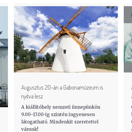
Augusztus 20-án a Gabonamúzeum is
nyitva lesz
A kiállítóhely nemzeti ünnepünkön
9.00–17.00-ig szintén ingyenesen
látogatható. Mindenkit szeretettel
várunk!