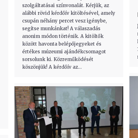
szolgáltatásai színvonalát. Kérjük, az
alábbi rövid kérdőív kitöltésével, amely
csupán néhány percet vesz igénybe,
segítse munkánkat! A válaszadás
anonim módon történik. A kitöltők
között havonta belépőjegyeket és
értékes múzeumi ajándékcsomagot
sorsolunk ki. Közreműködését
köszönjük! A kérdőív az…