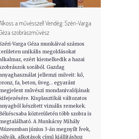
Alkoss a művésszel! Vendég: Széri-Varga
Géza szobrászművész
Széri-Varga Géza munkáival számos
területen unikális megoldásokat
alkalmaz, ezért kiemelkedik a hazai
szobrászok sorából. Gazdag
anyaghasználat jellemzi műveit: kő,
bronz, fa, beton, üveg… egyaránt
megjelent művészi mondanivalójának
kifejezésére. Kisplasztikái változatos
anyagból készített vizuális remekek.
Békéscsaba közterületén több szobra is
megtalálható. A Munkácsy Mihály
Múzeumban június 3-án megnyílt Ívek,
pályák, alkotások című kiállításhoz