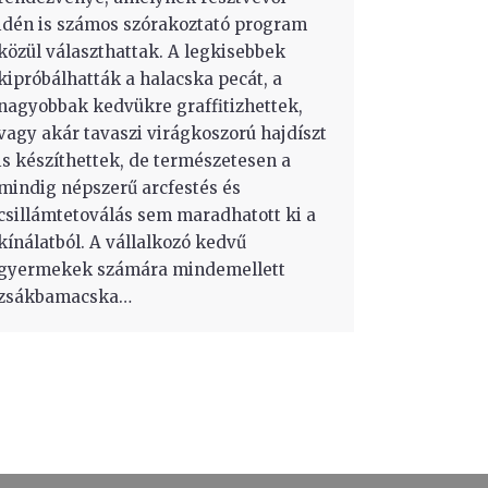
idén is számos szórakoztató program
közül választhattak. A legkisebbek
kipróbálhatták a halacska pecát, a
nagyobbak kedvükre graffitizhettek,
vagy akár tavaszi virágkoszorú hajdíszt
is készíthettek, de természetesen a
mindig népszerű arcfestés és
csillámtetoválás sem maradhatott ki a
kínálatból. A vállalkozó kedvű
gyermekek számára mindemellett
zsákbamacska…