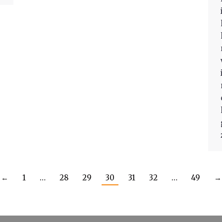
←
1
…
28
29
30
31
32
…
49
→