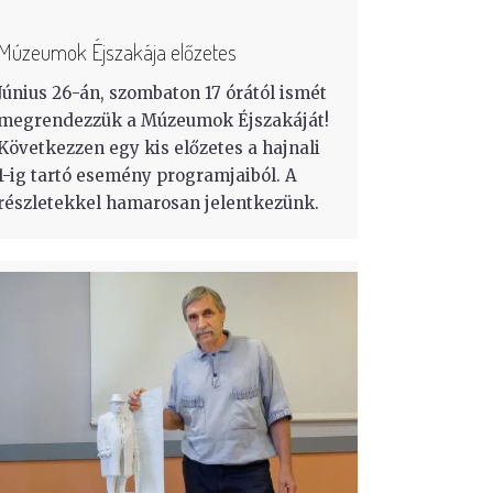
Múzeumok Éjszakája előzetes
Június 26-án, szombaton 17 órától ismét
megrendezzük a Múzeumok Éjszakáját!
Következzen egy kis előzetes a hajnali
1-ig tartó esemény programjaiból. A
részletekkel hamarosan jelentkezünk.