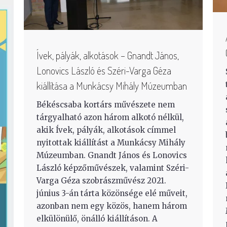
Ívek, pályák, alkotások – Gnandt János,
Lonovics László és Széri-Varga Géza
kiállítása a Munkácsy Mihály Múzeumban
Békéscsaba kortárs művészete nem
tárgyalható azon három alkotó nélkül,
akik Ívek, pályák, alkotások címmel
nyitottak kiállítást a Munkácsy Mihály
Múzeumban. Gnandt János és Lonovics
László képzőművészek, valamint Széri-
Varga Géza szobrászművész 2021.
június 3-án tárta közönsége elé műveit,
azonban nem egy közös, hanem három
elkülönülő, önálló kiállításon. A