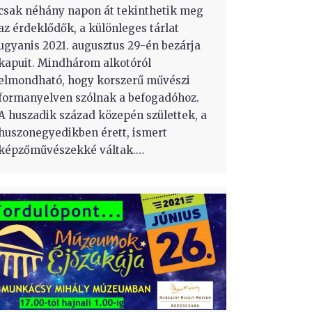
csak néhány napon át tekinthetik meg
az érdeklődők, a különleges tárlat
ugyanis 2021. augusztus 29-én bezárja
kapuit. Mindhárom alkotóról
elmondható, hogy korszerű művészi
formanyelven szólnak a befogadóhoz.
A huszadik század közepén születtek, a
huszonegyedikben érett, ismert
képzőművészekké váltak.…