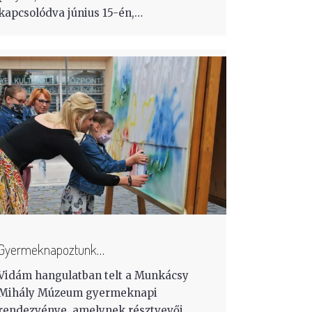
kapcsolódva június 15-én,…
Gyermeknapoztunk…
Vidám hangulatban telt a Munkácsy
Mihály Múzeum gyermeknapi
rendezvénye, amelynek résztvevői