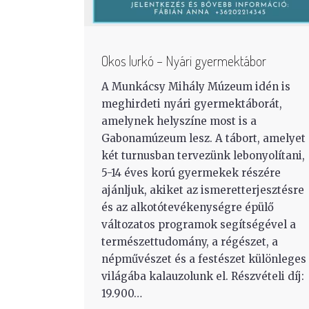
Okos lurkó – Nyári gyermektábor
A Munkácsy Mihály Múzeum idén is
meghirdeti nyári gyermektáborát,
amelynek helyszíne most is a
Gabonamúzeum lesz. A tábort, amelyet
két turnusban tervezünk lebonyolítani,
5-14 éves korú gyermekek részére
ajánljuk, akiket az ismeretterjesztésre
és az alkotótevékenységre épülő
változatos programok segítségével a
természettudomány, a régészet, a
népművészet és a festészet különleges
világába kalauzolunk el. Részvételi díj:
19.900…