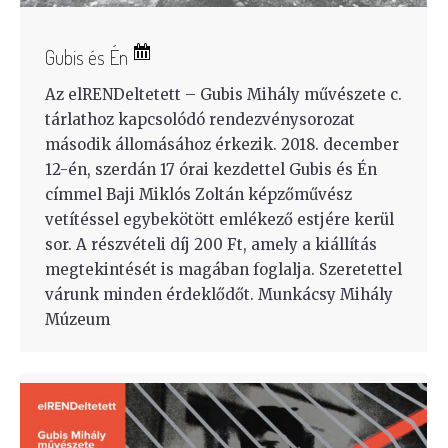
Gubis és Én
Az elRENDeltetett – Gubis Mihály művészete c.
tárlathoz kapcsolódó rendezvénysorozat
második állomásához érkezik. 2018. december
12-én, szerdán 17 órai kezdettel Gubis és Én
címmel Baji Miklós Zoltán képzőművész
vetítéssel egybekötött emlékező estjére kerül
sor. A részvételi díj 200 Ft, amely a kiállítás
megtekintését is magában foglalja. Szeretettel
várunk minden érdeklődőt. Munkácsy Mihály
Múzeum