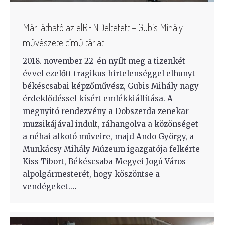
Már látható az elRENDeltetett – Gubis Mihály
művészete című tárlat
2018. november 22-én nyílt meg a tizenkét
évvel ezelőtt tragikus hirtelenséggel elhunyt
békéscsabai képzőművész, Gubis Mihály nagy
érdeklődéssel kísért emlékkiállítása. A
megnyitó rendezvény a Dobszerda zenekar
muzsikájával indult, ráhangolva a közönséget
a néhai alkotó műveire, majd Ando György, a
Munkácsy Mihály Múzeum igazgatója felkérte
Kiss Tibort, Békéscsaba Megyei Jogú Város
alpolgármesterét, hogy köszöntse a
vendégeket.…