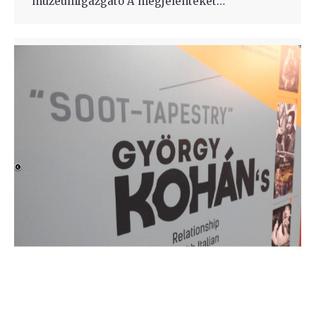
múzeumigazgató A megjelenteket…