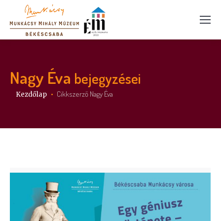
Nagy Éva
bejegyzései
Itt vagy:
Cikkszerző Nagy Éva
Kezdőlap