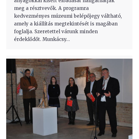
anyagokkal kísért előadását hallgathatják
meg a résztvevők. A programra
kedvezményes múzeumi belépőjegy váltható,
amely a kiállítás megtekintését is magában
foglalja. Szeretettel várunk minden
érdeklődőt. Munkácsy…