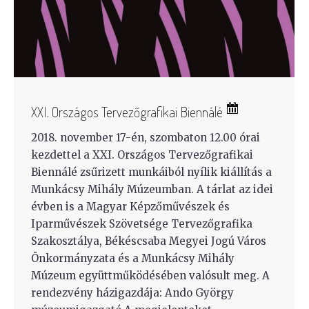
XXI. Országos Tervezőgrafikai Biennálé
2018. november 17-én, szombaton 12.00 órai
kezdettel a XXI. Országos Tervezőgrafikai
Biennálé zsűrizett munkáiból nyílik kiállítás a
Munkácsy Mihály Múzeumban. A tárlat az idei
évben is a Magyar Képzőművészek és
Iparművészek Szövetsége Tervezőgrafika
Szakosztálya, Békéscsaba Megyei Jogú Város
Önkormányzata és a Munkácsy Mihály
Múzeum együttműködésében valósult meg. A
rendezvény házigazdája: Ando György