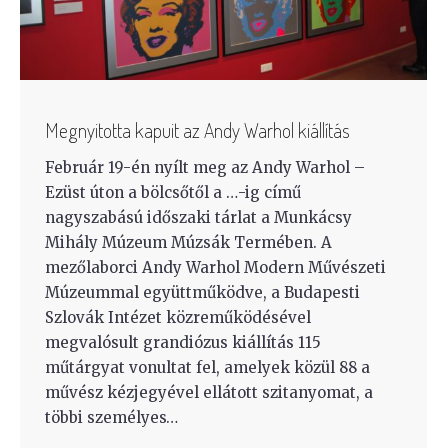
Megnyitotta kapuit az Andy Warhol kiállítás
Február 19-én nyílt meg az Andy Warhol –
Ezüst úton a bölcsőtől a …-ig című
nagyszabású időszaki tárlat a Munkácsy
Mihály Múzeum Múzsák Termében. A
mezőlaborci Andy Warhol Modern Művészeti
Múzeummal együttműködve, a Budapesti
Szlovák Intézet közreműködésével
megvalósult grandiózus kiállítás 115
műtárgyat vonultat fel, amelyek közül 88 a
művész kézjegyével ellátott szitanyomat, a
többi személyes…