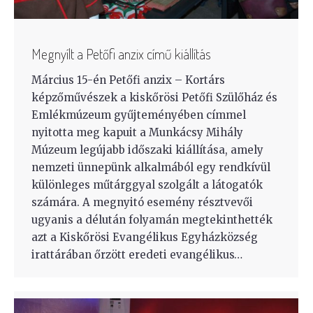
Megnyílt a Petőfi anzix című kiállítás
Március 15-én Petőfi anzix – Kortárs
képzőművészek a kiskőrösi Petőfi Szülőház és
Emlékmúzeum gyűjteményében címmel
nyitotta meg kapuit a Munkácsy Mihály
Múzeum legújabb időszaki kiállítása, amely
nemzeti ünnepünk alkalmából egy rendkívül
különleges műtárggyal szolgált a látogatók
számára. A megnyitó esemény résztvevői
ugyanis a délután folyamán megtekinthették
azt a Kiskőrösi Evangélikus Egyházközség
irattárában őrzött eredeti evangélikus…