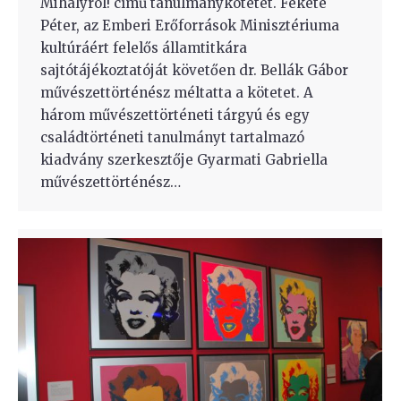
Mihályról! című tanulmánykötetét. Fekete
Péter, az Emberi Erőforrások Minisztériuma
kultúráért felelős államtitkára
sajtótájékoztatóját követően dr. Bellák Gábor
művészettörténész méltatta a kötetet. A
három művészettörténeti tárgyú és egy
családtörténeti tanulmányt tartalmazó
kiadvány szerkesztője Gyarmati Gabriella
művészettörténész…