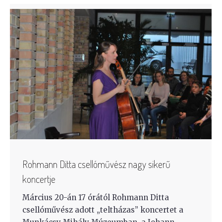
Rohmann Ditta csellóművész nagy sikerű
koncertje
Március 20-án 17 órától Rohmann Ditta
csellóművész adott „teltházas” koncertet a