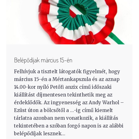
Belépődíjak március 15-én
Felhívjuk a tisztelt látogatók figyelmét, hogy
március 15-én a Mértankapszula és az aznap
14.00-kor nyíló Petőfi anzix című időszaki
kiállítást díjmentesen tekinthetik meg az
érdeklődők. Az ingyenesség az Andy Warhol –
Ezüst úton a bölcsőtől a …-ig című kiemelt
tárlatra azonban nem vonatkozik, a kiállítás
tekintetében a szóban forgó napon is az alábbi
belépődíjak lesznek…