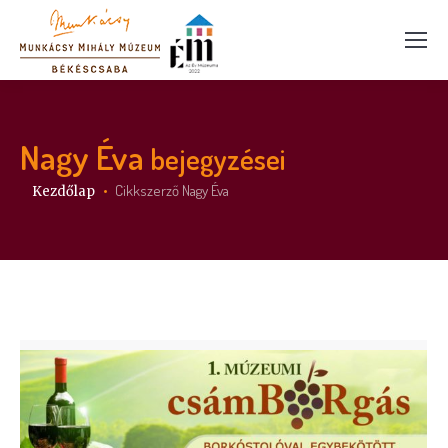
Nagy Éva
bejegyzései
Itt vagy:
Cikkszerző Nagy Éva
Kezdőlap