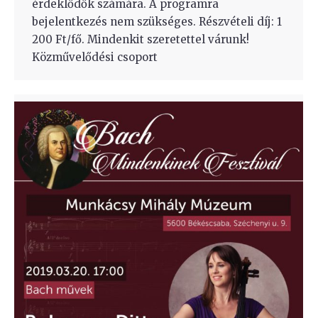
érdeklődők számára. A programra
bejelentkezés nem szükséges. Részvételi díj: 1
200 Ft/fő. Mindenkit szeretettel várunk!
Közművelődési csoport