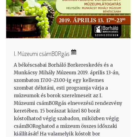
I. Múzeumi csámBORgás
A békéscsabai Borháló Borkereskedés és a
Munkácsy Mihály Múzeum 2019. április 13-án,
szombaton 17.00–23.00-ig egy kellemes
szombat délutáni, esti programja várja a
múzeumok és borok szerelmeseit az I.
Múzeumi csámBORgás elnevezésű rendezvény
keretében. 15 borászat közel 80 borát
kóstolhatod végig szabadon, miközben végig
csámBORoghatod a múzeum összes időszaki
kiállítását! Ha valamelyik kóstolt bor