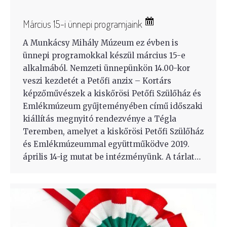
Március 15-i ünnepi programjaink
A Munkácsy Mihály Múzeum ez évben is
ünnepi programokkal készül március 15-e
alkalmából. Nemzeti ünnepünkön 14.00-kor
veszi kezdetét a Petőfi anzix – Kortárs
képzőművészek a kiskőrösi Petőfi Szülőház és
Emlékmúzeum gyűjteményében című időszaki
kiállítás megnyitó rendezvénye a Tégla
Teremben, amelyet a kiskőrösi Petőfi Szülőház
és Emlékmúzeummal együttműködve 2019.
április 14-ig mutat be intézményünk. A tárlat…