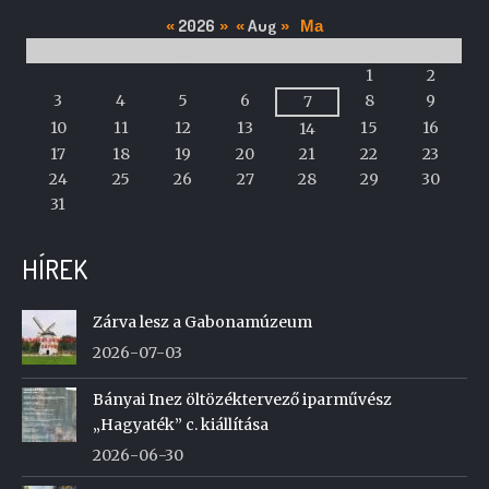
2026
Aug
«
»
«
»
Ma
M
T
W
T
F
S
S
A
1
2
calendar
3
4
5
6
8
9
7
of
10
11
12
13
15
16
14
events
17
18
19
20
21
22
23
24
25
26
27
28
29
30
31
HÍREK
Zárva lesz a Gabonamúzeum
2026-07-03
Bányai Inez öltözéktervező iparművész
„Hagyaték” c. kiállítása
2026-06-30