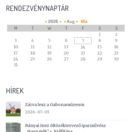
RENDEZVÉNYNAPTÁR
2026
Aug
«
»
«
»
Ma
M
T
W
T
F
S
S
A
1
2
calendar
3
4
5
6
8
9
7
of
10
11
12
13
15
16
14
events
17
18
19
20
21
22
23
24
25
26
27
28
29
30
31
HÍREK
Zárva lesz a Gabonamúzeum
2026-07-03
Bányai Inez öltözéktervező iparművész
„Hagyaték” c. kiállítása