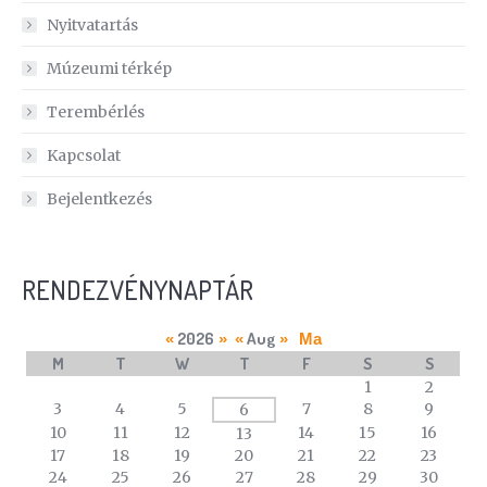
Nyitvatartás
Múzeumi térkép
Terembérlés
Kapcsolat
Bejelentkezés
RENDEZVÉNYNAPTÁR
2026
Aug
«
»
«
»
Ma
M
T
W
T
F
S
S
A
1
2
calendar
3
4
5
7
8
9
6
of
10
11
12
14
15
16
13
events
17
18
19
20
21
22
23
24
25
26
27
28
29
30