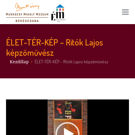
ÉLET-TÉR-KÉP – Ritók Lajos
képzőművész
Itt vagy:
ÉLET-TÉR-KÉP – Ritók Lajos képzőművész
Kezdőlap
Videólejátszó