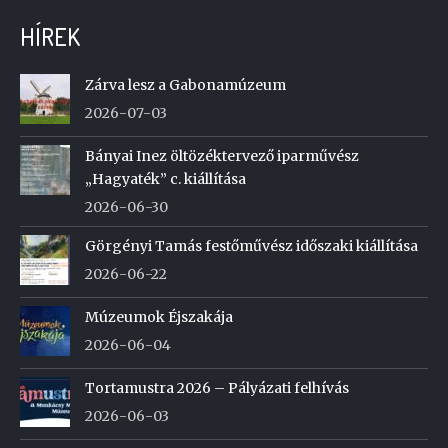
HÍREK
Zárva lesz a Gabonamúzeum
2026-07-03
Bányai Inez öltözéktervező iparművész
„Hagyaték” c. kiállítása
2026-06-30
Görgényi Tamás festőművész időszaki kiállítása
2026-06-22
Múzeumok Éjszakája
2026-06-04
Tortamustra 2026 – Pályázati felhívás
2026-06-03