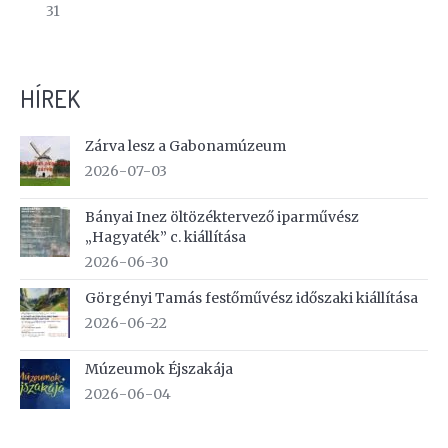
31
HÍREK
Zárva lesz a Gabonamúzeum
2026-07-03
Bányai Inez öltözéktervező iparművész
„Hagyaték” c. kiállítása
2026-06-30
Görgényi Tamás festőművész időszaki kiállítása
2026-06-22
Múzeumok Éjszakája
2026-06-04