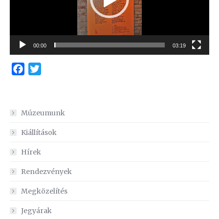
00:00
03:19
Facebook
Twitter
Múzeumunk
Kiállítások
Hírek
Rendezvények
Megközelítés
Jegyárak