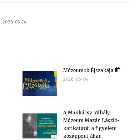
2026-03-24
Múzeumok Éjszakája
2026-06-04
A Munkácsy Mihály
Múzeum Mazán László-
karikatúrái a figyelem
középpontjában