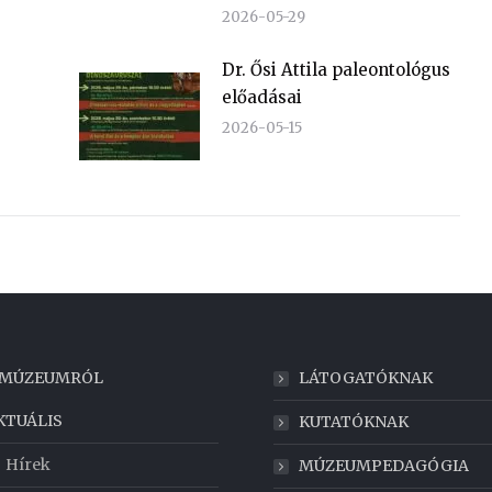
2026-05-29
Dr. Ősi Attila paleontológus
előadásai
2026-05-15
 MÚZEUMRÓL
LÁTOGATÓKNAK
KTUÁLIS
KUTATÓKNAK
Hírek
MÚZEUMPEDAGÓGIA