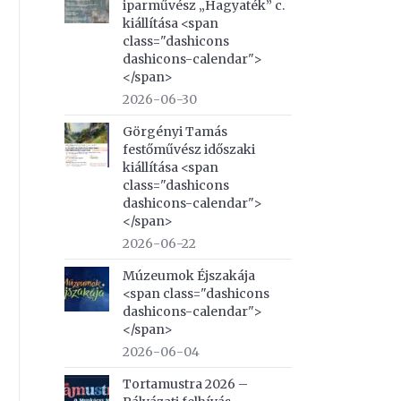
iparművész „Hagyaték” c.
kiállítása <span
class="dashicons
dashicons-calendar">
</span>
2026-06-30
Görgényi Tamás
festőművész időszaki
kiállítása <span
class="dashicons
dashicons-calendar">
</span>
2026-06-22
Múzeumok Éjszakája
<span class="dashicons
dashicons-calendar">
</span>
2026-06-04
Tortamustra 2026 –