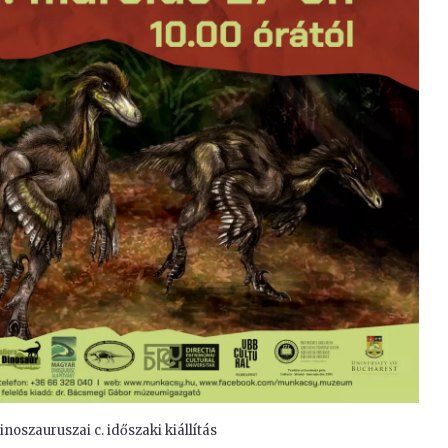
inoszauruszai c. időszaki kiállítás