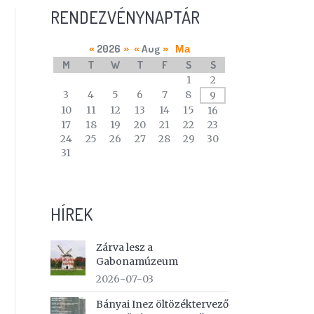
RENDEZVÉNYNAPTÁR
2026
Aug
«
»
«
»
Ma
M
T
W
T
F
S
S
A
1
2
calendar
3
4
5
6
7
8
9
of
10
11
12
13
14
15
16
events
17
18
19
20
21
22
23
24
25
26
27
28
29
30
31
HÍREK
Zárva lesz a
Gabonamúzeum
2026-07-03
Bányai Inez öltözéktervező