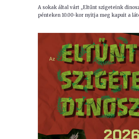
A sokak által várt „Eltűnt szigeteink dinos
pénteken 10.00-kor nyitja meg kapuit a lát