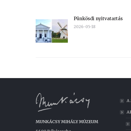
Pünkösdi nyitvatartás
2026-05-18
A
A
MUNKÁCSY MIHÁLY MÚZEUM