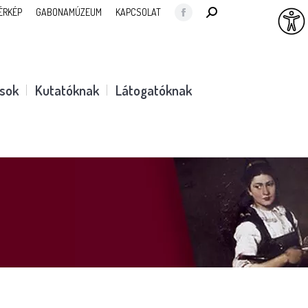
SEARCH:
ÉRKÉP
GABONAMÚZEUM
KAPCSOLAT
Facebook
page
opens
in
ások
Kutatóknak
Látogatóknak
new
window