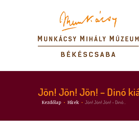
Jön! Jön! Jön! – Dinó kiá
Itt vagy:
Jön! Jön! Jön! – Dinó…
Kezdőlap
Hírek