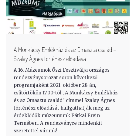
A Munkácsy Emlékház és az Omaszta család –
Szalay Ágnes történész előadása
A 16. Múzeumok Őszi Fesztiválja országos
rendezvénysorozat soron következő
programjaként 2021. október 28-án,
csütörtökön 17.00-tól „A Munkácsy Emlékház
és az Omaszta család” címmel Szalay Ágnes
történész előadását hallgathatják meg az
érdeklődők múzeumunk Pátkai Ervin
Termében. A rendezvényre mindenkit
szeretettel várunk!