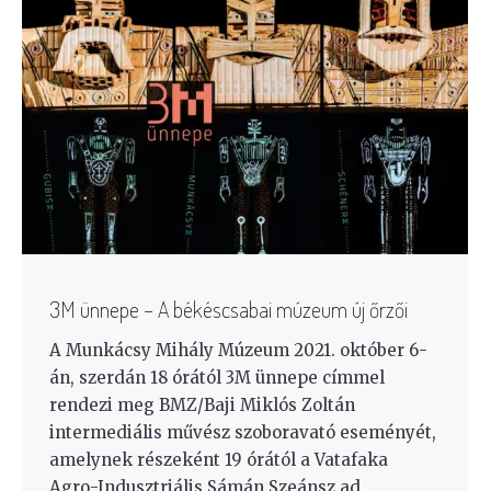
3M ünnepe – A békéscsabai múzeum új őrzői
A Munkácsy Mihály Múzeum 2021. október 6-
án, szerdán 18 órától 3M ünnepe címmel
rendezi meg BMZ/Baji Miklós Zoltán
intermediális művész szoboravató eseményét,
amelynek részeként 19 órától a Vatafaka
Agro-Indusztriális Sámán Szeánsz ad