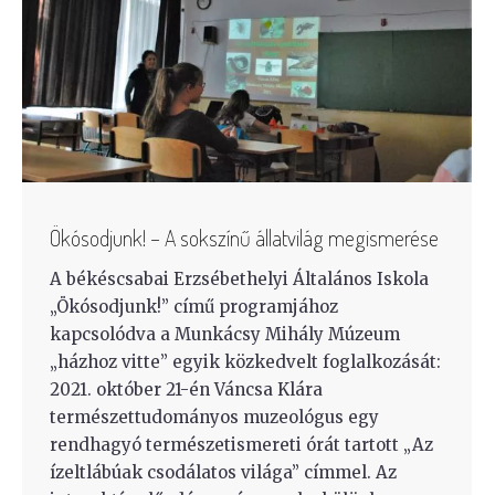
Ökósodjunk! – A sokszínű állatvilág megismerése
A békéscsabai Erzsébethelyi Általános Iskola
„Ökósodjunk!” című programjához
kapcsolódva a Munkácsy Mihály Múzeum
„házhoz vitte” egyik közkedvelt foglalkozását:
2021. október 21-én Váncsa Klára
természettudományos muzeológus egy
rendhagyó természetismereti órát tartott „Az
ízeltlábúak csodálatos világa” címmel. Az