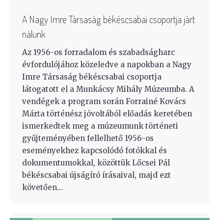
A Nagy Imre Társaság békéscsabai csoportja járt
nálunk
Az 1956-os forradalom és szabadságharc
évfordulójához közeledve a napokban a Nagy
Imre Társaság békéscsabai csoportja
látogatott el a Munkácsy Mihály Múzeumba. A
vendégek a program során Forrainé Kovács
Márta történész jóvoltából előadás keretében
ismerkedtek meg a múzeumunk történeti
gyűjteményében fellelhető 1956-os
eseményekhez kapcsolódó fotókkal és
dokumentumokkal, közöttük Lőcsei Pál
békéscsabai újságíró írásaival, majd ezt
követően…