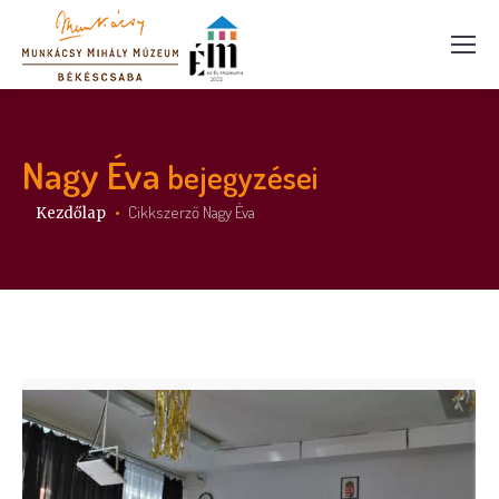
Nagy Éva
bejegyzései
Itt vagy:
Cikkszerző Nagy Éva
Kezdőlap