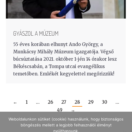
GYÁSZOL A MÚZEUM
55 éves korában elhunyt Ando György, a
Munkácsy Mihály Múzeum igazgatója. Végső
búcsúztatása 2021. október 1-jén 14 órakor lesz
Békéscsabán, a Tompa utcai evangélikus
temetőben. Emlékét kegyelettel megőrizzük!
←
1
…
26
27
28
29
30
…
49
→
Weboldalunkon sütiket (cookie) használunk, hogy biztonságos
böngészés mellett a legjobb felhasználói élményt
nyújthassunk.