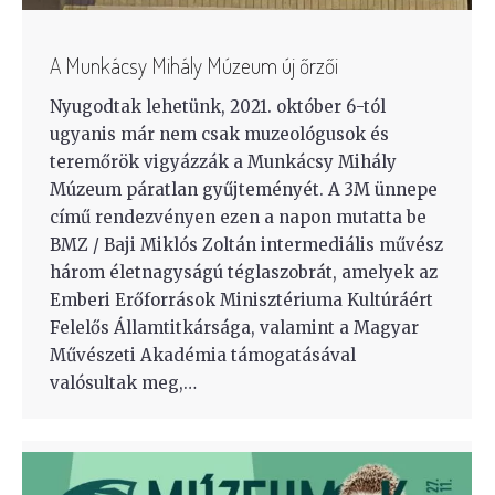
A Munkácsy Mihály Múzeum új őrzői
Nyugodtak lehetünk, 2021. október 6-tól
ugyanis már nem csak muzeológusok és
teremőrök vigyázzák a Munkácsy Mihály
Múzeum páratlan gyűjteményét. A 3M ünnepe
című rendezvényen ezen a napon mutatta be
BMZ / Baji Miklós Zoltán intermediális művész
három életnagyságú téglaszobrát, amelyek az
Emberi Erőforrások Minisztériuma Kultúráért
Felelős Államtitkársága, valamint a Magyar
Művészeti Akadémia támogatásával
valósultak meg,…