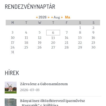
RENDEZVÉNYNAPTÁR
2026
Aug
«
»
«
»
Ma
M
T
W
T
F
S
S
A
1
2
calendar
3
4
5
7
8
9
6
of
10
11
12
14
15
16
13
events
17
18
19
20
21
22
23
24
25
26
27
28
29
30
31
HÍREK
Zárva lesz a Gabonamúzeum
2026-07-03
Bányai Inez öltözéktervező iparművész
„Hagyaték” c. kiállítása