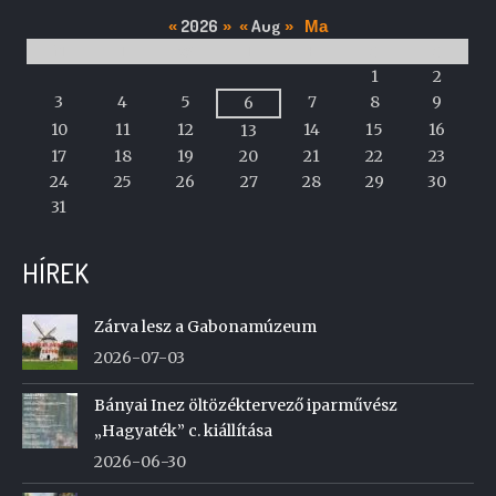
2026
Aug
«
»
«
»
Ma
M
T
W
T
F
S
S
A
1
2
calendar
3
4
5
7
8
9
6
of
10
11
12
14
15
16
13
events
17
18
19
20
21
22
23
24
25
26
27
28
29
30
31
HÍREK
Zárva lesz a Gabonamúzeum
2026-07-03
Bányai Inez öltözéktervező iparművész
„Hagyaték” c. kiállítása
2026-06-30