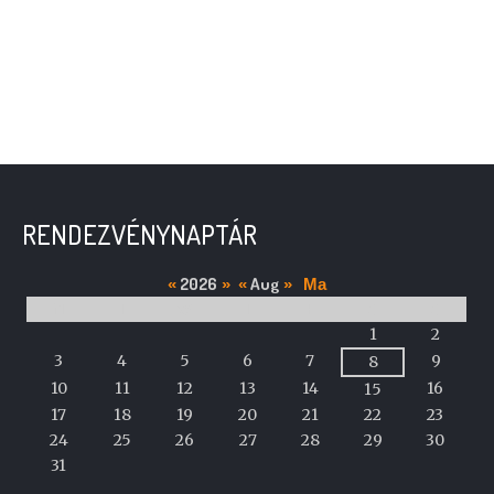
RENDEZVÉNYNAPTÁR
2026
Aug
«
»
«
»
Ma
M
T
W
T
F
S
S
A
1
2
calendar
3
4
5
6
7
9
8
of
10
11
12
13
14
16
15
events
17
18
19
20
21
22
23
24
25
26
27
28
29
30
31