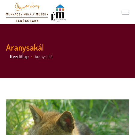
Aranysakál
Itt vagy:
Aranysakál
Kezdőlap
Videólejátszó