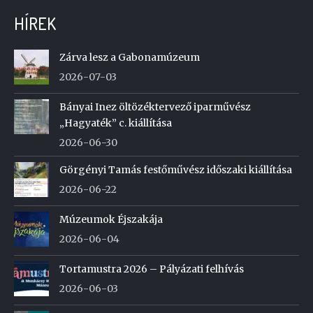
HÍREK
Zárva lesz a Gabonamúzeum
2026-07-03
Bányai Inez öltözéktervező iparművész
„Hagyaték” c. kiállítása
2026-06-30
Görgényi Tamás festőművész időszaki kiállítása
2026-06-22
Múzeumok Éjszakája
2026-06-04
Tortamustra 2026 – Pályázati felhívás
2026-06-03