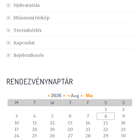
Nyitvatartás
Múzeumi térkép
Terembérlés
Kapcsolat
Bejelentkezés
RENDEZVÉNYNAPTÁR
2026
Aug
«
»
«
»
Ma
M
T
W
T
F
S
S
A
1
2
calendar
3
4
5
6
7
9
8
of
10
11
12
13
14
16
15
events
17
18
19
20
21
22
23
24
25
26
27
28
29
30