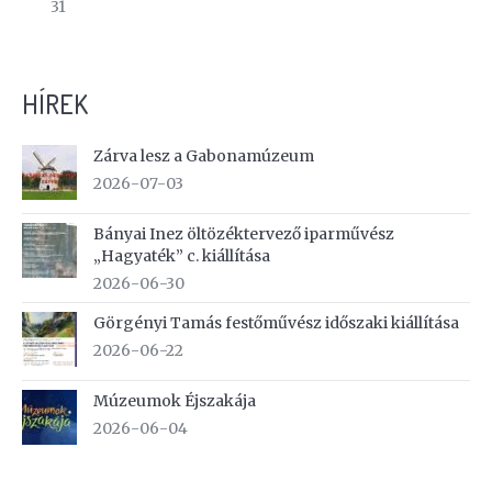
31
HÍREK
Zárva lesz a Gabonamúzeum
2026-07-03
Bányai Inez öltözéktervező iparművész
„Hagyaték” c. kiállítása
2026-06-30
Görgényi Tamás festőművész időszaki kiállítása
2026-06-22
Múzeumok Éjszakája
2026-06-04