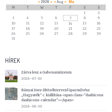
2026
Aug
«
»
«
»
Ma
M
T
W
T
F
S
S
A
1
2
calendar
3
4
5
6
8
9
7
of
10
11
12
13
15
16
14
events
17
18
19
20
21
22
23
24
25
26
27
28
29
30
31
HÍREK
Zárva lesz a Gabonamúzeum
2026-07-03
Bányai Inez öltözéktervező iparművész
„Hagyaték” c. kiállítása <span class="dashicons
dashicons-calendar"></span>
2026-06-30