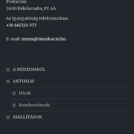
Postacím:
5600 Békéscsaba, Pf. 46
Az igazgatóság telefonszáma:
+36 66/323-377
E-mail:
mmm@munkacsy.hu
Weboldal készítés
A MÚZEUMRÓL
AKTUÁLIS
Hírek
Rendezvények
KIÁLLÍTÁSOK