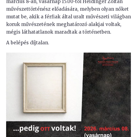
március 8-án, vasárnap 15.00-tól Heidinger Zoltán
művészettörténész előadására, melyben olyan nőket
mutat be, akik a férfiak által uralt művészeti világban
koruk művészetének meghatározó alakjai voltak,
mégis láthatatlanok maradtak a történetben.
A belépés díjtalan.