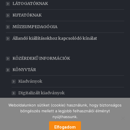
LÁTOGATÓKNAK
KUTATÓKNAK
MÚZEUMPEDAGÓGIA
Állandó kiállításokhoz kapcsolódó kínálat
KÖZÉRDEKŰ INFORMÁCIÓK
KÖNYVTÁR
Kiadványok
Digitalizált kiadványok
GABONAMÚZEUM
Weboldalunkon sütiket (cookie) használunk, hogy biztonságos
böngészés mellett a legjobb felhasználói élményt
nyújthassunk.
Elfogadom
MENÜ