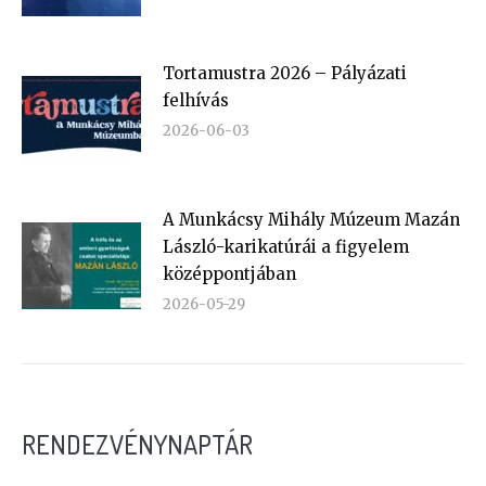
Tortamustra 2026 – Pályázati
felhívás
2026-06-03
A Munkácsy Mihály Múzeum Mazán
László-karikatúrái a figyelem
középpontjában
2026-05-29
RENDEZVÉNYNAPTÁR