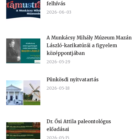
felhívás
2026-06-03
A Munkácsy Mihály Múzeum Mazán
László-karikatúrái a figyelem
középpontjában
2026-05-29
Pünkösdi nyitvatartás
2026-05-18
Dr. Ősi Attila paleontológus
előadásai
2026-05-15