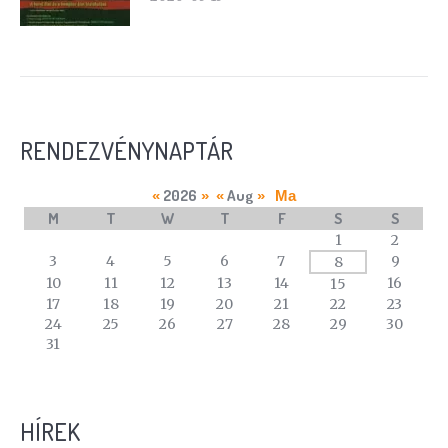
RENDEZVÉNYNAPTÁR
2026
Aug
«
»
«
»
Ma
M
T
W
T
F
S
S
A
1
2
calendar
3
4
5
6
7
9
8
of
10
11
12
13
14
16
15
events
17
18
19
20
21
22
23
24
25
26
27
28
29
30
31
HÍREK