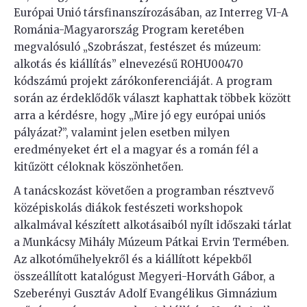
Európai Unió társfinanszírozásában, az Interreg VI-A
Románia-Magyarország Program keretében
megvalósuló „Szobrászat, festészet és múzeum:
alkotás és kiállítás” elnevezésű ROHU00470
kódszámú projekt zárókonferenciáját. A program
során az érdeklődők választ kaphattak többek között
arra a kérdésre, hogy „Mire jó egy európai uniós
pályázat?”, valamint jelen esetben milyen
eredményeket ért el a magyar és a román fél a
kitűzött céloknak köszönhetően.
A tanácskozást követően a programban résztvevő
középiskolás diákok festészeti workshopok
alkalmával készített alkotásaiból nyílt időszaki tárlat
a Munkácsy Mihály Múzeum Pátkai Ervin Termében.
Az alkotóműhelyekről és a kiállított képekből
összeállított katalógust Megyeri-Horváth Gábor, a
Szeberényi Gusztáv Adolf Evangélikus Gimnázium