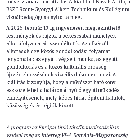
művésztanára mutatta be. A kiállítást Novák Attila, a
BSZC Szent-Györgyi Albert Technikum és Kollégium
vizuálpedagógusa nyitotta meg.
A 2026. február 10-ig ingyenesen megtekinthető
festmények és rajzok a békéscsabai műhelyek
alkotófolyamatait szemléltetik. Az elkészült
alkotások egy közös gondolkodási folyamat
lenyomatai: az együtt végzett munka, az együtt
gondolkodás és a közös kulturális örökség
újraértelmezésének vizuális dokumentumai. A
kiállítás bizonyítja, hogy a művészet hatékony
eszköze lehet a határon átnyúló együttműködés
elmélyítésének, mely képes hidat építeni fiatalok,
közösségek és régiók között.
A program az Európai Unió társfinanszírozásában
valósul meg az Interreg VI-A Románia-Magyarország