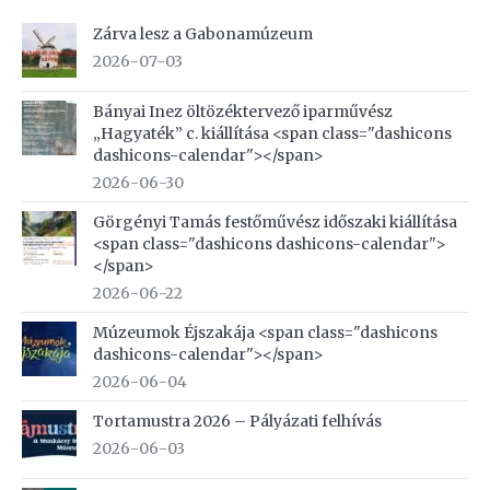
Zárva lesz a Gabonamúzeum
2026-07-03
Bányai Inez öltözéktervező iparművész
„Hagyaték” c. kiállítása <span class="dashicons
dashicons-calendar"></span>
2026-06-30
Görgényi Tamás festőművész időszaki kiállítása
<span class="dashicons dashicons-calendar">
</span>
2026-06-22
Múzeumok Éjszakája <span class="dashicons
dashicons-calendar"></span>
2026-06-04
Tortamustra 2026 – Pályázati felhívás
2026-06-03