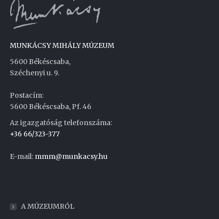
MUNKÁCSY MIHÁLY MÚZEUM
5600 Békéscsaba,
Széchenyi u. 9.
Postacím:
5600 Békéscsaba, Pf. 46
Az igazgatóság telefonszáma:
+36 66/323-377
E-mail:
mmm@munkacsy.hu
Weboldal készítés
A MÚZEUMRÓL