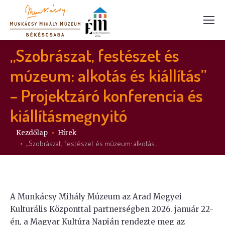
„Szobrászat, festészet és
múzeum: alkotás és kiállítás”
– Projektzáró konferencia és
kiállításmegnyitó
Itt vagy:
Kezdőlap
Hírek
„Szobrászat, festészet és múzeum: alkotás…
A Munkácsy Mihály Múzeum az Arad Megyei
Kulturális Központtal partnerségben 2026. január 22-
én, a Magyar Kultúra Napján rendezte meg az