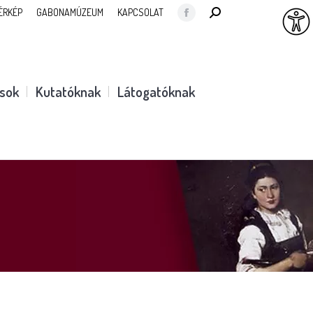
SEARCH:
ÉRKÉP
GABONAMÚZEUM
KAPCSOLAT
Facebook
page
opens
in
ások
Kutatóknak
Látogatóknak
new
window