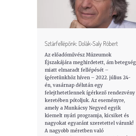
Sztárfellépőnk: Dolák-Saly Róbert
Az előadóművész Múzeumok
Éjszakájára meghirdetett, ám betegség
miatt elmaradt fellépését –
ígéretünkhöz híven – 2022. július 24-
én, vasárnap délután egy
felejthetetlennek ígérkező rendezvény
keretében pótoljuk. Az eseményre,
amely a Munkácsy Negyed egyik
kiemelt nyári programja, kicsiket és
nagyokat egyaránt szeretettel várunk!
A nagyobb méretben való