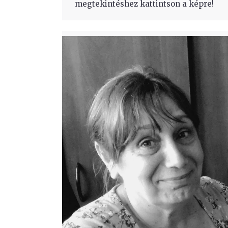
megtekintéshez kattintson a képre!