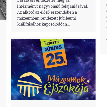
László örvendeztette meg az
intézményt nagyvonalú felajánlásával.
Az alkotó az előző esztendőben a
múzeumban rendezett jubileumi
kiállításához kapcsolódóan…