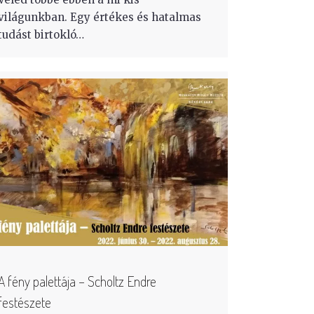
világunkban. Egy értékes és hatalmas
tudást birtokló…
A fény palettája – Scholtz Endre
festészete