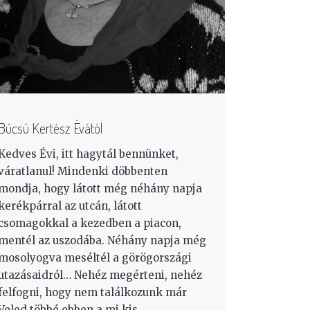
Búcsú Kertész Évától
Kedves Évi, itt hagytál bennünket,
váratlanul! Mindenki döbbenten
mondja, hogy látott még néhány napja
kerékpárral az utcán, látott
csomagokkal a kezedben a piacon,
mentél az uszodába. Néhány napja még
mosolyogva meséltél a görögországi
utazásaidról… Nehéz megérteni, nehéz
felfogni, hogy nem találkozunk már
Veled többé ebben a mi kis