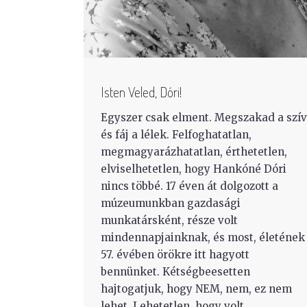
Isten Veled, Dóri!
Egyszer csak elment. Megszakad a szív
és fáj a lélek. Felfoghatatlan,
megmagyarázhatatlan, érthetetlen,
elviselhetetlen, hogy Hankóné Dóri
nincs többé. 17 éven át dolgozott a
múzeumunkban gazdasági
munkatársként, része volt
mindennapjainknak, és most, életének
57. évében örökre itt hagyott
bennünket. Kétségbeesetten
hajtogatjuk, hogy NEM, nem, ez nem
lehet. Lehetetlen, hogy volt