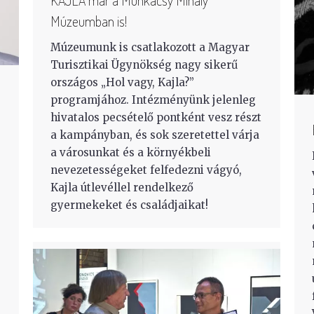
KAJLA már a Munkácsy Mihály
Múzeumban is!
Múzeumunk is csatlakozott a Magyar
Turisztikai Ügynökség nagy sikerű
országos „Hol vagy, Kajla?”
programjához. Intézményünk jelenleg
hivatalos pecsételő pontként vesz részt
a kampányban, és sok szeretettel várja
a városunkat és a környékbeli
nevezetességeket felfedezni vágyó,
Kajla útlevéllel rendelkező
gyermekeket és családjaikat!