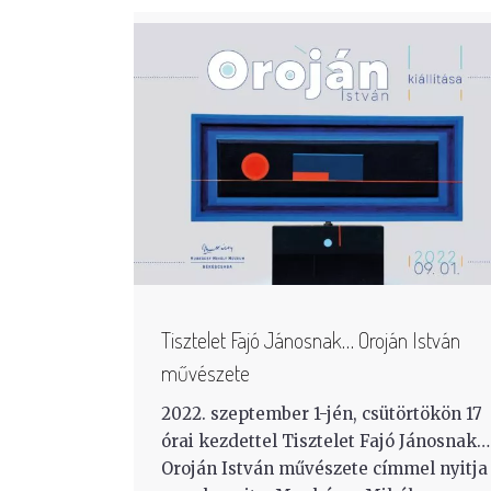
Tisztelet Fajó Jánosnak… Oroján István
művészete
2022. szeptember 1-jén, csütörtökön 17
órai kezdettel Tisztelet Fajó Jánosnak…
Oroján István művészete címmel nyitja