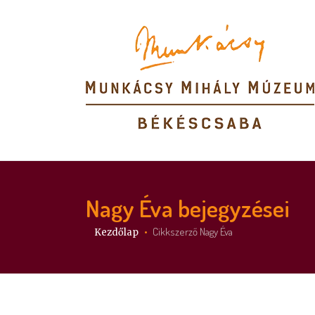
Nagy Éva
bejegyzései
Itt vagy:
Cikkszerző Nagy Éva
Kezdőlap