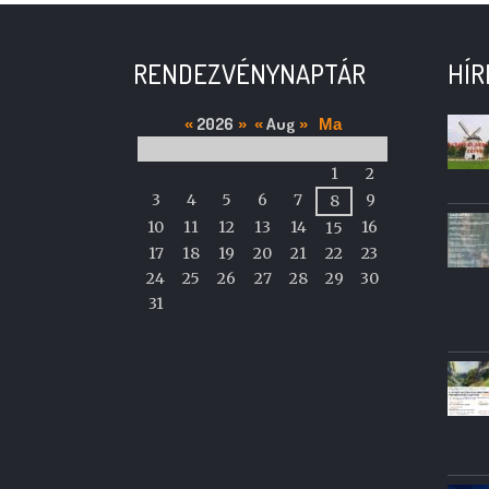
RENDEZVÉNYNAPTÁR
HÍR
2026
Aug
«
»
«
»
Ma
M
T
W
T
F
S
S
A
1
2
calendar
3
4
5
6
7
9
8
of
10
11
12
13
14
16
15
events
17
18
19
20
21
22
23
24
25
26
27
28
29
30
31