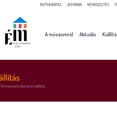
NYITVATARTÁS
JEGYÁRAK
MEGKÖZELÍTÉS
T
A múzeumról
Aktuális
Kiállít
llítás
Természettudományi kiállítás