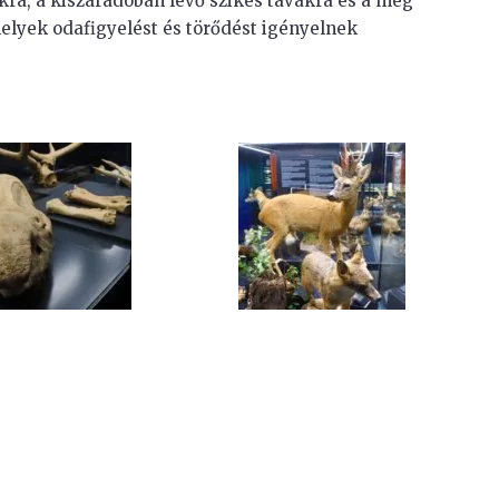
ákra, a kiszáradóban lévő szikes tavakra és a még
elyek odafigyelést és törődést igényelnek
!