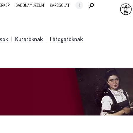
SEARCH:
ÉRKÉP
GABONAMÚZEUM
KAPCSOLAT
Facebook
page
opens
in
ások
Kutatóknak
Látogatóknak
new
window