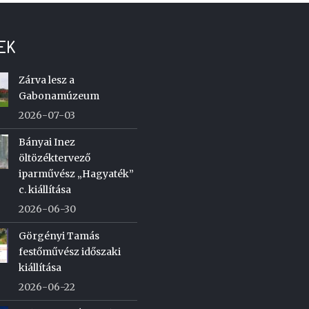
EK
Zárva lesz a
Gabonamúzeum
2026-07-03
Bányai Inez
öltözéktervező
iparművész „Hagyaték”
c. kiállítása
2026-06-30
Görgényi Tamás
festőművész időszaki
kiállítása
2026-06-22