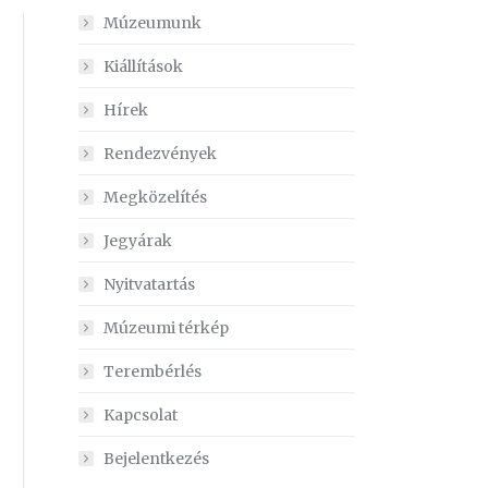
Múzeumunk
Kiállítások
Hírek
Rendezvények
Megközelítés
Jegyárak
Nyitvatartás
Múzeumi térkép
Terembérlés
Kapcsolat
Bejelentkezés