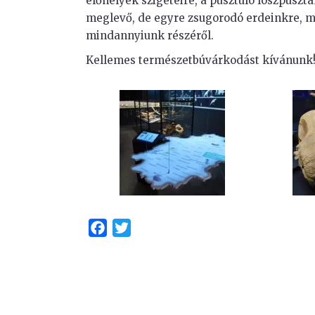
élőhelyek szigeteire, a pusztuló löszpuszt
meglevő, de egyre zsugorodó erdeinkre, m
mindannyiunk részéről.
Kellemes természetbúvárkodást kívánunk
Facebook
Twitter