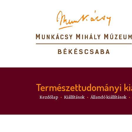
Természettudományi kiá
Itt vagy:
Kezdőlap
Kiállítások
Állandó kiállítások