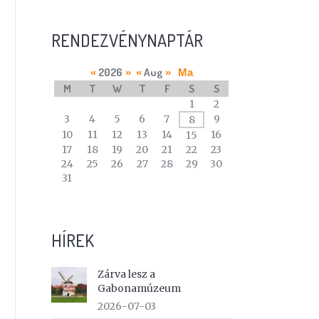
RENDEZVÉNYNAPTÁR
2026
Aug
«
»
«
»
Ma
M
T
W
T
F
S
S
A
1
2
calendar
3
4
5
6
7
9
8
of
10
11
12
13
14
16
15
events
17
18
19
20
21
22
23
24
25
26
27
28
29
30
31
HÍREK
Zárva lesz a
Gabonamúzeum
2026-07-03