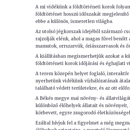
A mi vidékünk a földtörténeti korok folyamá
földtörténet hosszú időszakát megjelenítő 
ebbe a különös, ismeretlen világba.
Az utolsó jégkorszak idejéből származó c
rajzolják elénk, ahol a magas fűvel benőtt
mamutok, orrszarvúk, óriásszarvasok és ő
A kiállításban megismerhetjük azokat a kü
földtörténeti korok időjárási és éghajlati
A terem közepén helyet foglaló, interaktív
nyerhetünk vidékünk vízhálózatának átal
található védett területekre, és az ott előf
A Békés megye mai növény- és állatvilágá
különböző élőhelyek állatait és növényeit, k
körbevett, egyre zsugorodó életközösségek 
Ezáltal hívjuk fel a figyelmet a még megma