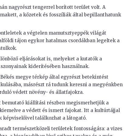
n nagyrészt tengerrel borított terület volt. A
makett, a kőzetek és fosszíliák által bepillanthatunk
sontleletek a végtelen mamutsztyeppék világát
 alföldi tájon egykor hatalmas csordákban legeltek a
stulkok.
lönböző eljárásokat is, melyeket a kutatók a
 viszonyainak kiderítésében használnak.
 Békés megye térkép által egyrészt betekintést
akulásába, másrészt rá tudunk keresni a megyénkben
orduló védett növény- és állatfajokra.
t bemutató kiállítási részben megismerhetjük a
iemelve a védett és ismert fajokat. Itt a kultúrtájjal
képviselőivel találkozhat a látogató.
radt természetközeli területek fontosságára: a vizes