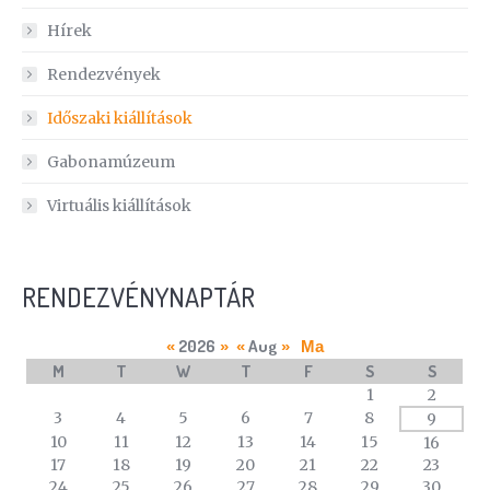
Hírek
Rendezvények
Időszaki kiállítások
Gabonamúzeum
Virtuális kiállítások
RENDEZVÉNYNAPTÁR
2026
Aug
«
»
«
»
Ma
M
T
W
T
F
S
S
A
1
2
calendar
3
4
5
6
7
8
9
of
10
11
12
13
14
15
16
events
17
18
19
20
21
22
23
24
25
26
27
28
29
30