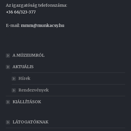
Az igazgatóság telefonszáma:
+36 66/323-377
E-mail:
mmm@munkacsy.hu
Weboldal készítés
A MÚZEUMRÓL
AKTUÁLIS
Hírek
Rendezvények
KIÁLLÍTÁSOK
LÁTOGATÓKNAK