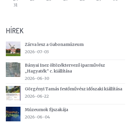
31
HÍREK
Zárva lesz a Gabonamúzeum
2026-07-03
Bányai Inez öltözéktervező iparművész
„Hagyaték” c. kiállítása
2026-06-30
Görgényi Tamás festőművész időszaki kiállítása
2026-06-22
Múzeumok Éjszakája
2026-06-04