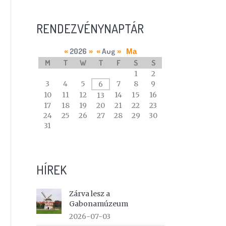
RENDEZVÉNYNAPTÁR
2026
Aug
«
»
«
»
Ma
M
T
W
T
F
S
S
A
1
2
calendar
3
4
5
7
8
9
6
of
10
11
12
14
15
16
13
events
17
18
19
20
21
22
23
24
25
26
27
28
29
30
31
HÍREK
Zárva lesz a
Gabonamúzeum
2026-07-03