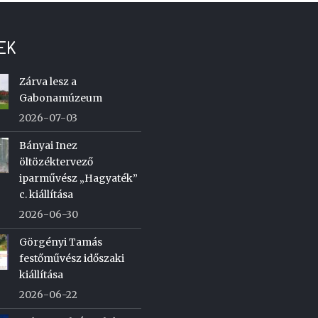
EK
Zárva lesz a
Gabonamúzeum
2026-07-03
Bányai Inez
öltözéktervező
iparművész „Hagyaték”
c. kiállítása
2026-06-30
Görgényi Tamás
festőművész időszaki
kiállítása
2026-06-22