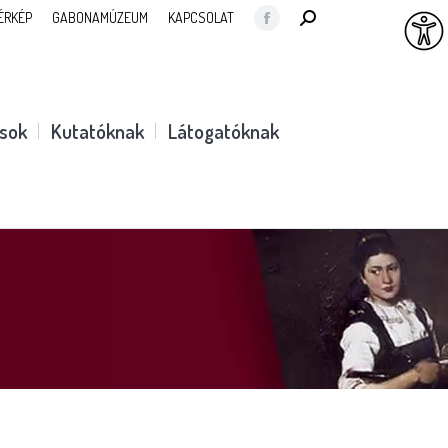
SEARCH:
ÉRKÉP
GABONAMÚZEUM
KAPCSOLAT
Facebook
page
opens
in
ások
Kutatóknak
Látogatóknak
new
window