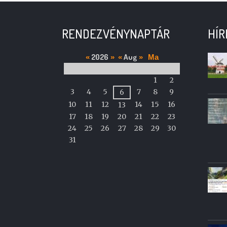
RENDEZVÉNYNAPTÁR
HÍR
2026
Aug
«
»
«
»
Ma
M
T
W
T
F
S
S
A
1
2
calendar
3
4
5
7
8
9
6
of
10
11
12
14
15
16
13
events
17
18
19
20
21
22
23
24
25
26
27
28
29
30
31