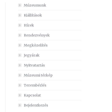
Múzeumunk
Kiállítások
Hírek
ez
Rendezvények
Megközelítés
Jegyárak
Nyitvatartás
Múzeumi térkép
Terembérlés
Kapcsolat
Bejelentkezés