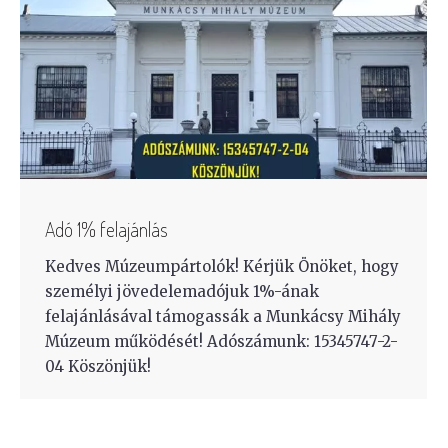
Adó 1% felajánlás
Kedves Múzeumpártolók! Kérjük Önöket, hogy
személyi jövedelemadójuk 1%-ának
felajánlásával támogassák a Munkácsy Mihály
Múzeum működését! Adószámunk: 15345747-2-
04 Köszönjük!