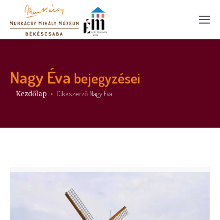
Nagy Éva
bejegyzései
Itt vagy:
Cikkszerző Nagy Éva
Kezdőlap