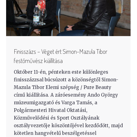
Finisszázs – Véget ért Simon-Mazula Tibor
festőművész kiállítása
Október 11-én, pénteken este különleges
finisszázzsal búcsúzott a közönségtől Simon-
Mazula Tibor Elemi szépség / Pure Beauty
című kiállítása. A záróesemény Ando György
múzeumigazgató és Varga Tamás, a
Polgármesteri Hivatal Oktatási,
Közművelődési és Sport Osztályának
osztályvezetője köszöntőjével kezdődött, majd
kötetlen hangvételű beszélgetéssel