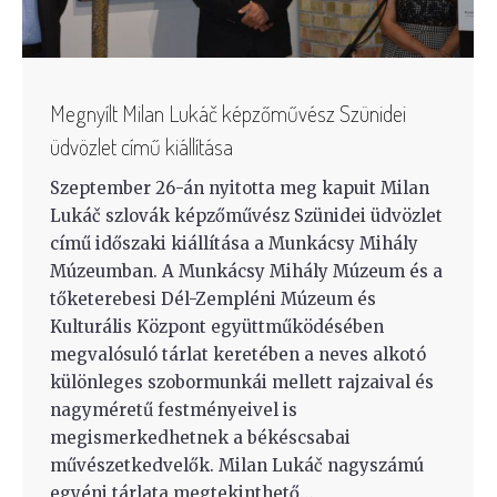
Megnyílt Milan Lukáč képzőművész Szünidei
üdvözlet című kiállítása
Szeptember 26-án nyitotta meg kapuit Milan
Lukáč szlovák képzőművész Szünidei üdvözlet
című időszaki kiállítása a Munkácsy Mihály
Múzeumban. A Munkácsy Mihály Múzeum és a
tőketerebesi Dél-Zempléni Múzeum és
Kulturális Központ együttműködésében
megvalósuló tárlat keretében a neves alkotó
különleges szobormunkái mellett rajzaival és
nagyméretű festményeivel is
megismerkedhetnek a békéscsabai
művészetkedvelők. Milan Lukáč nagyszámú
egyéni tárlata megtekinthető…