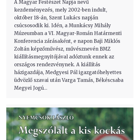
A Magyar Festészet Napja nevű
kezdeményezés, mely 2002-ben indult,
október 18-án, Szent Lukács napján
csúcsosodik ki. Idén, a Munkácsy Mihály
Múzeumban a VI. Magyar-Román Határmenti
Konferencia zárásaként, e napon Baji Miklós
Zoltán képzőművész, művésznevén BMZ
kiállításmegnyitójával adóztunk ennek az
országos rendezvénynek. A kiállítás
házigazdája, Medgyesi Pál igazgatóhelyettes
üdvözlő szavai után Varga Tamás, Békéscsaba
Megyei Jogú…