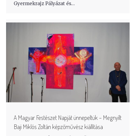
Gyermekrajz Pályázat és…
A Magyar Festészet Napját ünnepeltük – Megnyílt
Baji Miklós Zoltán képzőművész kiállítása