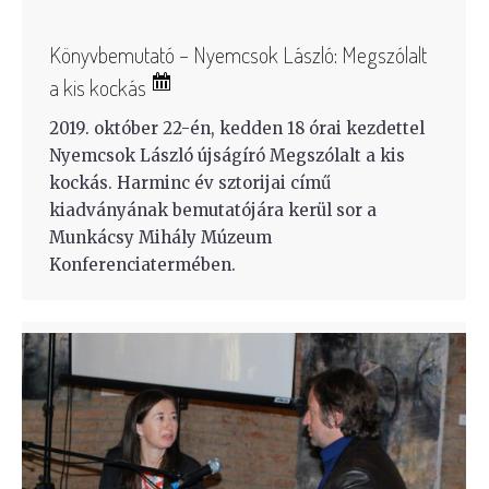
Könyvbemutató – Nyemcsok László: Megszólalt
a kis kockás
2019. október 22-én, kedden 18 órai kezdettel
Nyemcsok László újságíró Megszólalt a kis
kockás. Harminc év sztorijai című
kiadványának bemutatójára kerül sor a
Munkácsy Mihály Múzeum
Konferenciatermében.