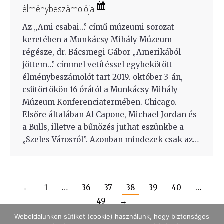
élménybeszámolója
Az „Ami csabai…” című múzeumi sorozat
keretében a Munkácsy Mihály Múzeum
régésze, dr. Bácsmegi Gábor „Amerikából
jöttem…” címmel vetítéssel egybekötött
élménybeszámolót tart 2019. október 3-án,
csütörtökön 16 órától a Munkácsy Mihály
Múzeum Konferenciatermében. Chicago.
Elsőre általában Al Capone, Michael Jordan és
a Bulls, illetve a bűnözés juthat eszünkbe a
„Szeles Városról”. Azonban mindezek csak az…
←
1
…
36
37
38
39
40
…
49
→
Weboldalunkon sütiket (cookie) használunk, hogy biztonságos