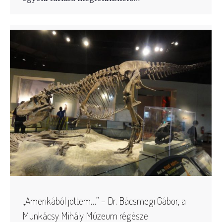
„Amerikából jöttem…” – Dr. Bácsmegi Gábor, a
Munkácsy Mihály Múzeum régésze