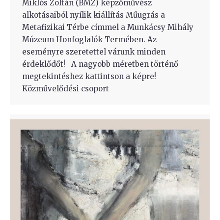
Miklós Zoltán (BMZ) képzőművész
alkotásaiból nyílik kiállítás Műugrás a
Metafizikai Térbe címmel a Munkácsy Mihály
Múzeum Honfoglalók Termében. Az
eseményre szeretettel várunk minden
érdeklődőt! A nagyobb méretben történő
megtekintéshez kattintson a képre!
Közművelődési csoport