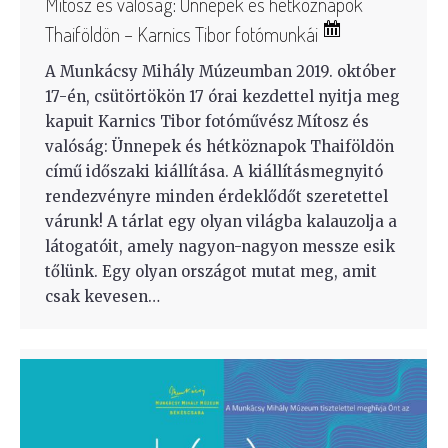
Mítosz és valóság: Ünnepek és hétköznapok
Thaiföldön – Karnics Tibor fotómunkái
A Munkácsy Mihály Múzeumban 2019. október
17-én, csütörtökön 17 órai kezdettel nyitja meg
kapuit Karnics Tibor fotóművész Mítosz és
valóság: Ünnepek és hétköznapok Thaiföldön
című időszaki kiállítása. A kiállításmegnyitó
rendezvényre minden érdeklődőt szeretettel
várunk! A tárlat egy olyan világba kalauzolja a
látogatóit, amely nagyon-nagyon messze esik
tőlünk. Egy olyan országot mutat meg, amit
csak kevesen…