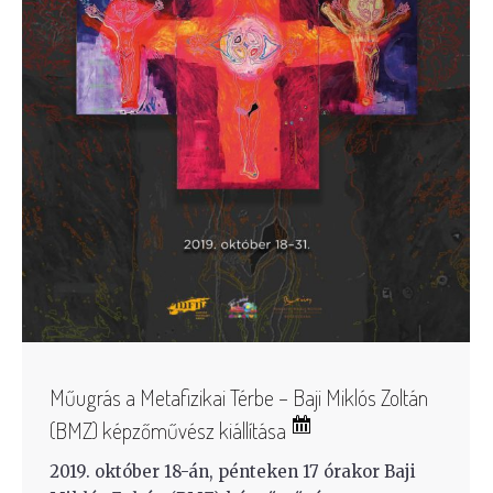
Műugrás a Metafizikai Térbe – Baji Miklós Zoltán
(BMZ) képzőművész kiállítása
2019. október 18-án, pénteken 17 órakor Baji