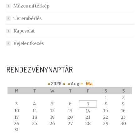
Múzeumi térkép
Terembérlés
Kapcsolat
Bejelentkezés
RENDEZVÉNYNAPTÁR
2026
Aug
«
»
«
»
Ma
M
T
W
T
F
S
S
A
1
2
calendar
3
4
5
6
8
9
7
of
10
11
12
13
15
16
14
events
17
18
19
20
21
22
23
24
25
26
27
28
29
30
31