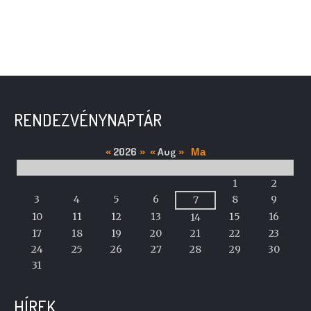
RENDEZVÉNYNAPTÁR
2026
Aug
«
»
«
»
Ma
M
T
W
T
F
S
S
A
1
2
calendar
3
4
5
6
8
9
7
of
10
11
12
13
15
16
14
events
17
18
19
20
21
22
23
24
25
26
27
28
29
30
31
HÍREK