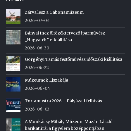
Zárva lesz a Gabonamúzeum
2026-07-03
Bányai Inez öltözéktervező iparművész
„Hagyaték” c. kiállítása
2026-06-30
Görgényi Tamás festőművész időszaki kiállítása
2026-06-22
Múzeumok Éjszakája
2026-06-04
Tortamustra 2026 – Pályázati felhívás
2026-06-03
A Munkácsy Mihály Múzeum Mazán László-
karikatúrái a figyelem középpontjában