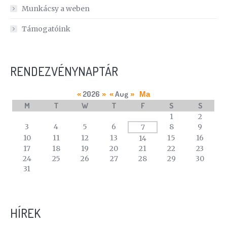
Munkácsy a weben
Támogatóink
RENDEZVÉNYNAPTÁR
2026
Aug
«
»
«
»
Ma
M
T
W
T
F
S
S
A
1
2
calendar
3
4
5
6
8
9
7
of
10
11
12
13
15
16
14
events
17
18
19
20
21
22
23
24
25
26
27
28
29
30
31
HÍREK