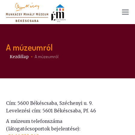
A múzeumról
Itt vagy:
A múzeumról
Kezdőlap
Cím: 5600 Békéscsaba, Széchenyi u. 9.
Levelezési cím: 5601 Békéscsaba, Pf. 46
A múzeum telefonszáma
(látogatócsoportok bejelentése):