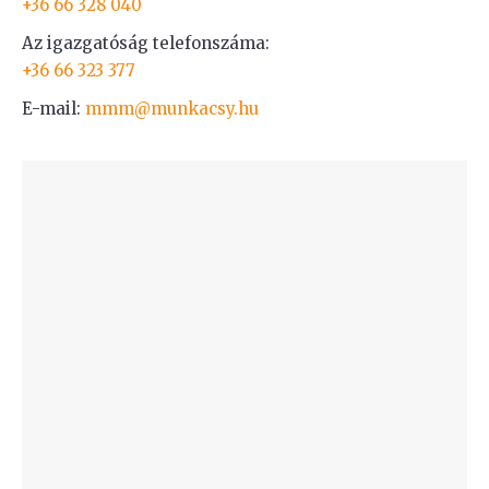
+36 66 328 040
Az igazgatóság telefonszáma:
+36 66 323 377
E-mail:
mmm@munkacsy.hu