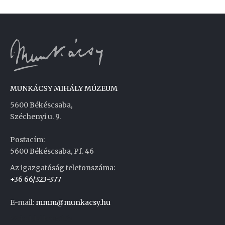
MUNKÁCSY MIHÁLY MÚZEUM
5600 Békéscsaba,
Széchenyi u. 9.
Postacím:
5600 Békéscsaba, Pf. 46
Az igazgatóság telefonszáma:
+36 66/323-377
E-mail:
mmm@munkacsy.hu
Weboldal készítés