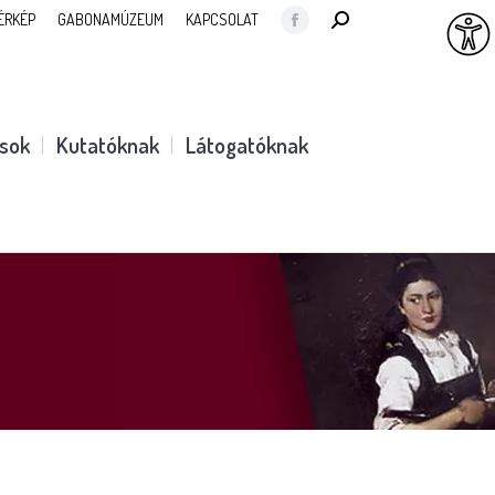
SEARCH:
ÉRKÉP
GABONAMÚZEUM
KAPCSOLAT
Facebook
page
opens
in
ások
Kutatóknak
Látogatóknak
new
window