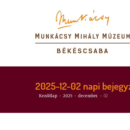
2025-12-02
napi bejegy
Itt vagy:
02
Kezdőlap
2025
december