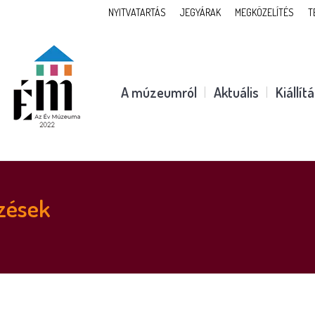
NYITVATARTÁS
JEGYÁRAK
MEGKÖZELÍTÉS
T
A múzeumról
Aktuális
Kiállít
zések