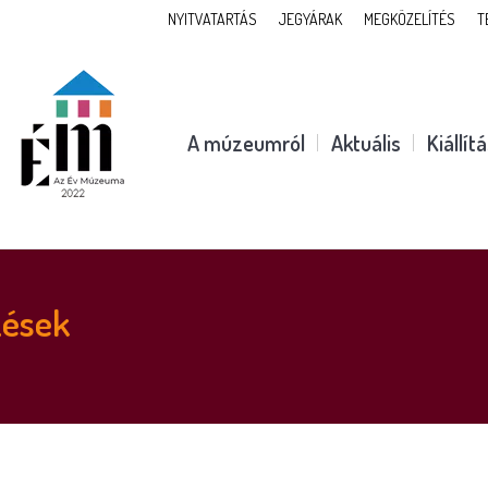
NYITVATARTÁS
JEGYÁRAK
MEGKÖZELÍTÉS
T
A múzeumról
Aktuális
Kiállít
zések