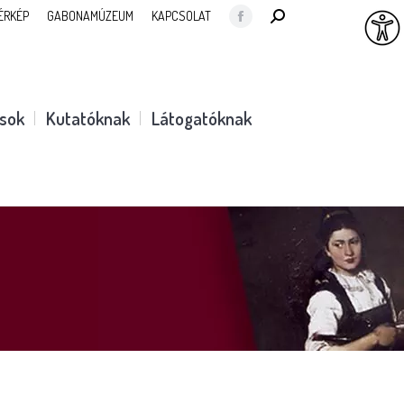
SEARCH:
ÉRKÉP
GABONAMÚZEUM
KAPCSOLAT
Facebook
page
opens
in
ások
Kutatóknak
Látogatóknak
new
window