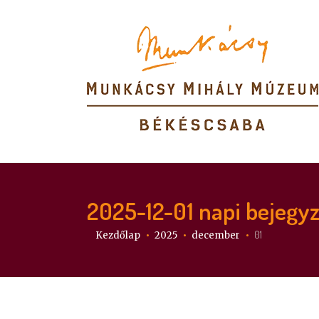
2025-12-01
napi bejegy
Itt vagy:
01
Kezdőlap
2025
december