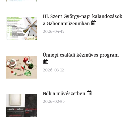
III. Szent György-napi kalandozások
a Gabonamúzeumban
2026-04-15
Ünnepi családi kézműves program
2026-03-12
Nők a művészetben
2026-02-25