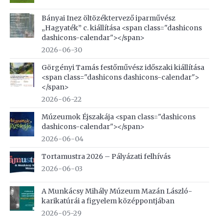
Bányai Inez öltözéktervező iparművész
„Hagyaték” c. kiállítása <span class="dashicons
dashicons-calendar"></span>
2026-06-30
Görgényi Tamás festőművész időszaki kiállítása
<span class="dashicons dashicons-calendar">
</span>
2026-06-22
Múzeumok Éjszakája <span class="dashicons
dashicons-calendar"></span>
2026-06-04
Tortamustra 2026 – Pályázati felhívás
2026-06-03
A Munkácsy Mihály Múzeum Mazán László-
karikatúrái a figyelem középpontjában
2026-05-29