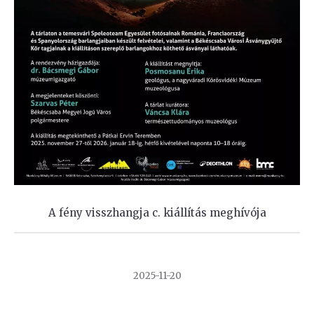
A fény visszhangja c. kiállítás meghívója
2025-11-20