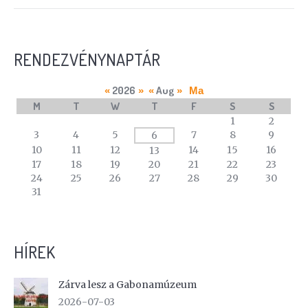
RENDEZVÉNYNAPTÁR
2026
Aug
«
»
«
»
Ma
M
T
W
T
F
S
S
A
1
2
calendar
3
4
5
7
8
9
6
of
10
11
12
14
15
16
13
events
17
18
19
20
21
22
23
24
25
26
27
28
29
30
31
HÍREK
Zárva lesz a Gabonamúzeum
2026-07-03