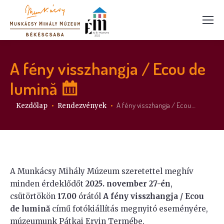
A fény visszhangja / Ecou de
lumină
Itt vagy:
A fény visszhangja / Ecou…
Kezdőlap
Rendezvények
A Munkácsy Mihály Múzeum szeretettel meghív
minden érdeklődőt
2025. november 27-én
,
csütörtökön
17.00
órától
A fény visszhangja / Ecou
de lumină
című fotókiállítás megnyitó eseményére,
múzeumunk Pátkai Ervin Termébe.