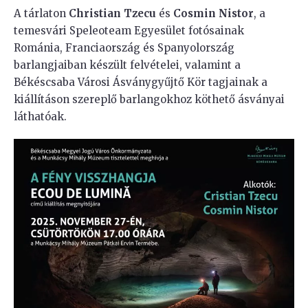
A tárlaton
Christian Tzecu
és
Cosmin Nistor
, a
temesvári Speleoteam Egyesület fotósainak
Románia, Franciaország és Spanyolország
barlangjaiban készült felvételei, valamint a
Békéscsaba Városi Ásványgyűjtő Kör tagjainak a
kiállításon szereplő barlangokhoz köthető ásványai
láthatóak.