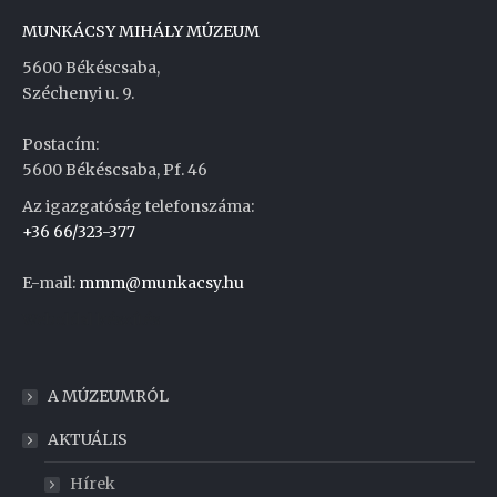
MUNKÁCSY MIHÁLY MÚZEUM
5600 Békéscsaba,
Széchenyi u. 9.
Postacím:
5600 Békéscsaba, Pf. 46
Az igazgatóság telefonszáma:
+36 66/323-377
E-mail:
mmm@munkacsy.hu
Weboldal készítés
A MÚZEUMRÓL
AKTUÁLIS
Hírek