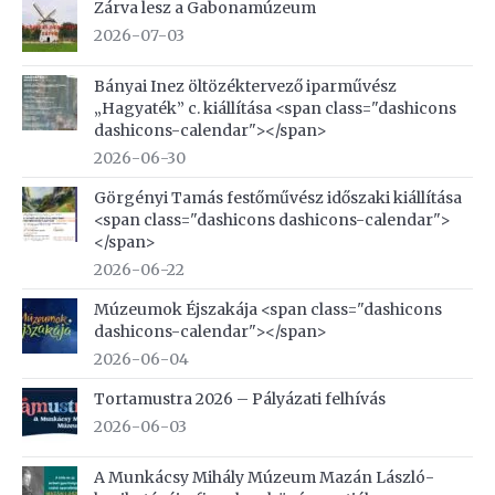
Zárva lesz a Gabonamúzeum
2026-07-03
Bányai Inez öltözéktervező iparművész
„Hagyaték” c. kiállítása <span class="dashicons
dashicons-calendar"></span>
2026-06-30
Görgényi Tamás festőművész időszaki kiállítása
<span class="dashicons dashicons-calendar">
</span>
2026-06-22
Múzeumok Éjszakája <span class="dashicons
dashicons-calendar"></span>
2026-06-04
Tortamustra 2026 – Pályázati felhívás
2026-06-03
A Munkácsy Mihály Múzeum Mazán László-