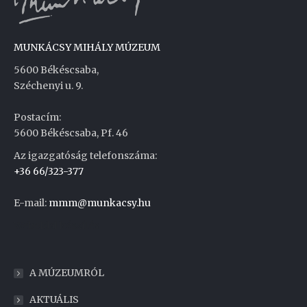
MUNKÁCSY MIHÁLY MÚZEUM
5600 Békéscsaba,
Széchenyi u. 9.
Postacím:
5600 Békéscsaba, Pf. 46
Az igazgatóság telefonszáma:
+36 66/323-377
E-mail:
mmm@munkacsy.hu
Weboldal készítés
A MÚZEUMRÓL
AKTUÁLIS