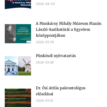
2026-06-03
A Munkácsy Mihály Múzeum Mazán
László-karikatúrái a figyelem
középpontjában
2026-05-29
Pünkösdi nyitvatartás
2026-05-18
Dr. Ősi Attila paleontológus
előadásai
2026-05-15