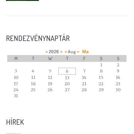
RENDEZVÉNYNAPTÁR
2026
Aug
«
»
«
»
Ma
M
T
W
T
F
S
S
A
1
2
calendar
3
4
5
7
8
9
6
of
10
11
12
14
15
16
13
events
17
18
19
20
21
22
23
24
25
26
27
28
29
30
31
HÍREK