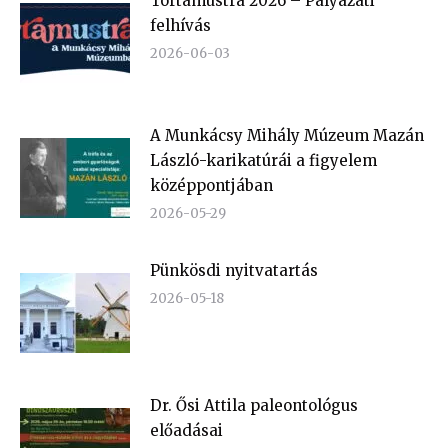
Tortamustra 2026 – Pályázati
felhívás
2026-06-03
A Munkácsy Mihály Múzeum Mazán
László-karikatúrái a figyelem
középpontjában
2026-05-29
Pünkösdi nyitvatartás
2026-05-18
Dr. Ősi Attila paleontológus
előadásai