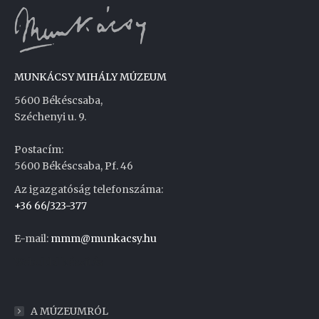
MUNKÁCSY MIHÁLY MÚZEUM
5600 Békéscsaba,
Széchenyi u. 9.
Postacím:
5600 Békéscsaba, Pf. 46
Az igazgatóság telefonszáma:
+36 66/323-377
E-mail:
mmm@munkacsy.hu
Weboldal készítés
A MÚZEUMRÓL