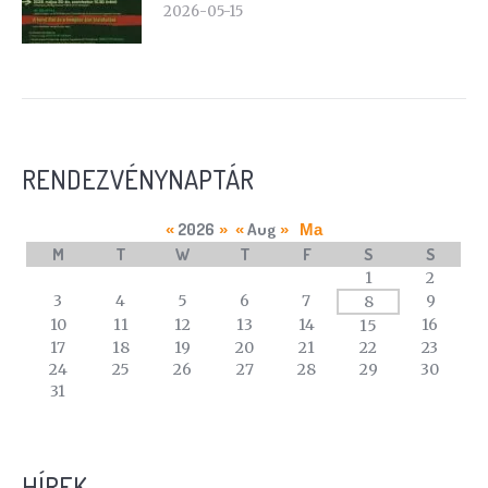
2026-05-15
RENDEZVÉNYNAPTÁR
2026
Aug
«
»
«
»
Ma
M
T
W
T
F
S
S
A
1
2
calendar
3
4
5
6
7
9
8
of
10
11
12
13
14
16
15
events
17
18
19
20
21
22
23
24
25
26
27
28
29
30
31
HÍREK