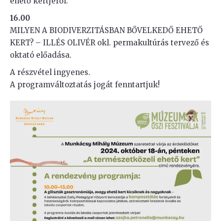
ehető kertjéről.
16.00
MILYEN A BIODIVERZITÁSBAN BŐVELKEDŐ EHETŐ
KERT? – ILLÉS OLIVÉR okl. permakultúrás tervező és
oktató előadása.
A részvétel ingyenes.
A programváltoztatás jogát fenntartjuk!