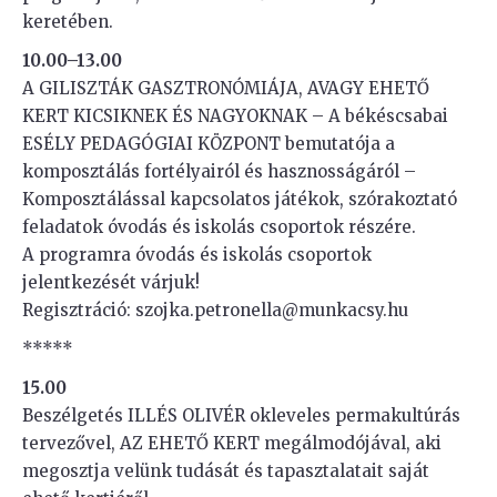
keretében.
10.00–13.00
A GILISZTÁK GASZTRONÓMIÁJA, AVAGY EHETŐ
KERT KICSIKNEK ÉS NAGYOKNAK – A békéscsabai
ESÉLY PEDAGÓGIAI KÖZPONT bemutatója a
komposztálás fortélyairól és hasznosságáról –
Komposztálással kapcsolatos játékok, szórakoztató
feladatok óvodás és iskolás csoportok részére.
A programra óvodás és iskolás csoportok
jelentkezését várjuk!
Regisztráció: szojka.petronella@munkacsy.hu
*****
15.00
Beszélgetés ILLÉS OLIVÉR okleveles permakultúrás
tervezővel, AZ EHETŐ KERT megálmodójával, aki
megosztja velünk tudását és tapasztalatait saját