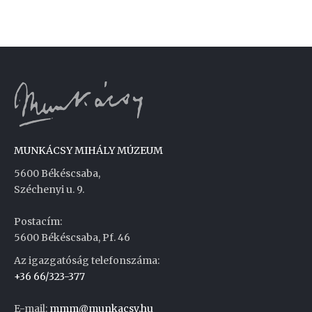
MUNKÁCSY MIHÁLY MÚZEUM
5600 Békéscsaba,
Széchenyi u. 9.
Postacím:
5600 Békéscsaba, Pf. 46
Az igazgatóság telefonszáma:
+36 66/323-377
E-mail:
mmm@munkacsy.hu