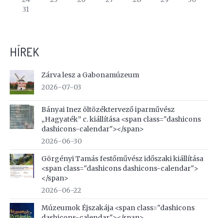
31
HÍREK
Zárva lesz a Gabonamúzeum
2026-07-03
Bányai Inez öltözéktervező iparművész
„Hagyaték” c. kiállítása <span class="dashicons
dashicons-calendar"></span>
2026-06-30
Görgényi Tamás festőművész időszaki kiállítása
<span class="dashicons dashicons-calendar">
</span>
2026-06-22
Múzeumok Éjszakája <span class="dashicons
dashicons-calendar"></span>