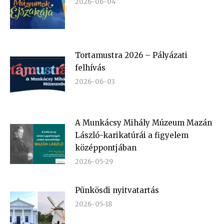
2026-06-04
Tortamustra 2026 – Pályázati
felhívás
2026-06-03
A Munkácsy Mihály Múzeum Mazán
László-karikatúrái a figyelem
középpontjában
2026-05-29
Pünkösdi nyitvatartás
2026-05-18