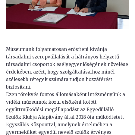
Múzeumunk folyamatosan erősíteni kívánja
társadalmi szerepvállalását a hátrányos helyzetű
társadalmi csoportok esélyegyenlőségének növelése
érdekében, azért, hogy szolgáltatásaihoz minél
szélesebb rétegek számára tudjon hozzáférést
biztosítani.
Ezen törekvés fontos állomásaként intézményünk a
vidéki múzeumok közül elsőként kötött
együttműködési megállapodást az Egyedülálló
Szülők Klubja Alapítvány által 2018 óta működtetett
Egyszülős Központtal, amelynek értelmében a
gyermeküket egyedül nevelő szülők érvényes