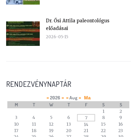
Dr. Ősi Attila paleontológus
előadásai
2026-05-15
RENDEZVÉNYNAPTÁR
2026
Aug
«
»
«
»
Ma
M
T
W
T
F
S
S
A
1
2
calendar
3
4
5
6
8
9
7
of
10
11
12
13
15
16
14
events
17
18
19
20
21
22
23
24
25
26
27
28
29
30