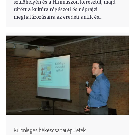
szülőhelyén és a Himnuszon keresztül, majd
rátért a kultúra régészeti és néprajzi
meghatározásaira az eredeti antik és…
Különleges békéscsabai épületek