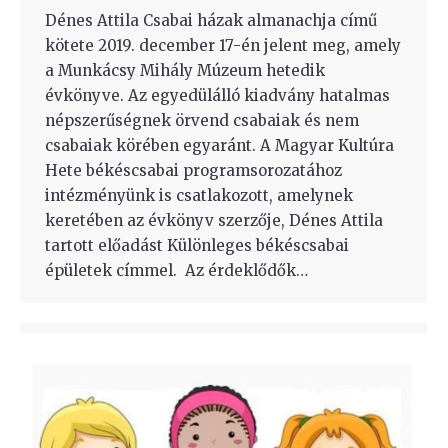
Dénes Attila Csabai házak almanachja című
kötete 2019. december 17-én jelent meg, amely
a Munkácsy Mihály Múzeum hetedik
évkönyve. Az egyedülálló kiadvány hatalmas
népszerűségnek örvend csabaiak és nem
csabaiak körében egyaránt. A Magyar Kultúra
Hete békéscsabai programsorozatához
intézményünk is csatlakozott, amelynek
keretében az évkönyv szerzője, Dénes Attila
tartott előadást Különleges békéscsabai
épületek címmel. Az érdeklődők…