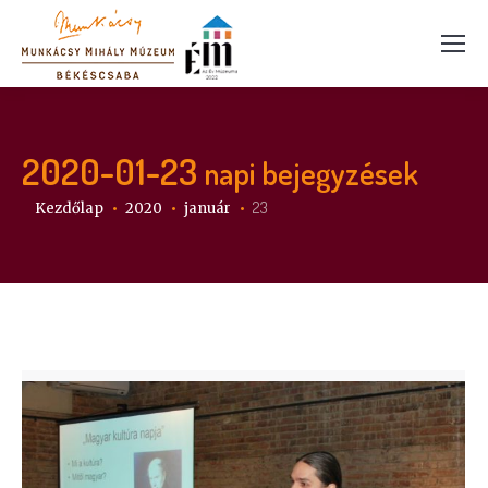
2020-01-23
napi bejegyzések
Itt vagy:
23
Kezdőlap
2020
január