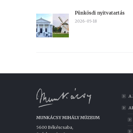
Pünkösdi nyitvatartás
2026-05-18
A
A
MUNKÁCSY MIHÁLY MÚZEUM
5600 Békéscsaba,