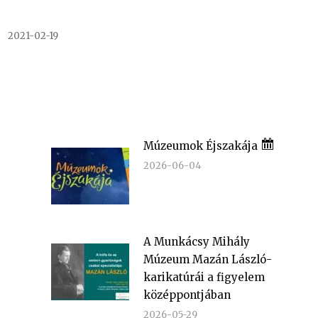
2021-02-19
Múzeumok Éjszakája
2026-06-04
A Munkácsy Mihály
Múzeum Mazán László-
karikatúrái a figyelem
középpontjában
2026-05-29