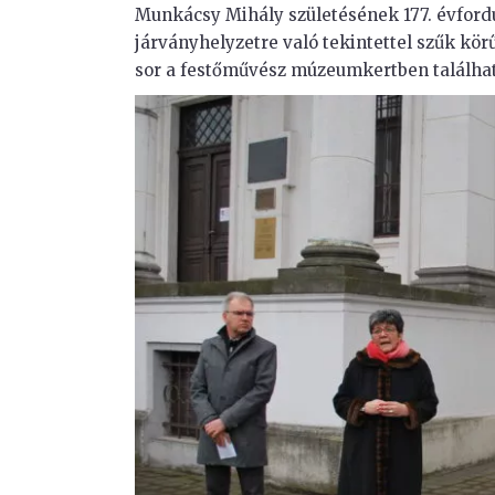
Munkácsy Mihály születésének 177. évfordul
járványhelyzetre való tekintettel szűk k
sor a festőművész múzeumkertben találhat