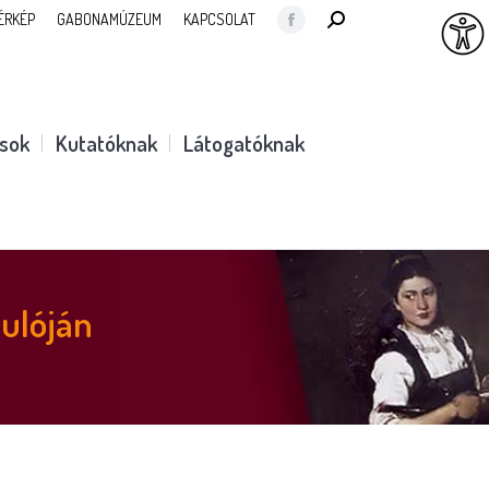
SEARCH:
ÉRKÉP
GABONAMÚZEUM
KAPCSOLAT
Facebook
page
opens
in
ások
Kutatóknak
Látogatóknak
new
window
ulóján