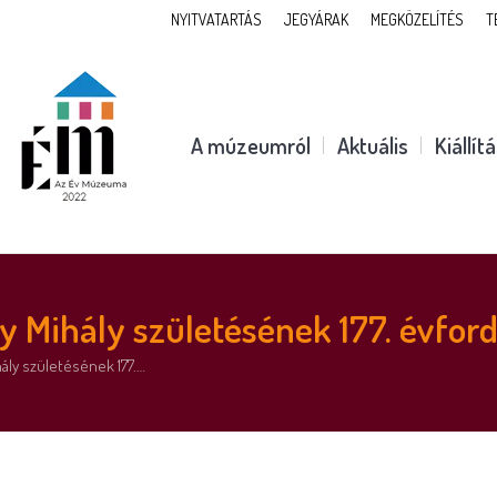
NYITVATARTÁS
JEGYÁRAK
MEGKÖZELÍTÉS
T
A múzeumról
Aktuális
Kiállít
Mihály születésének 177. évford
ly születésének 177.…