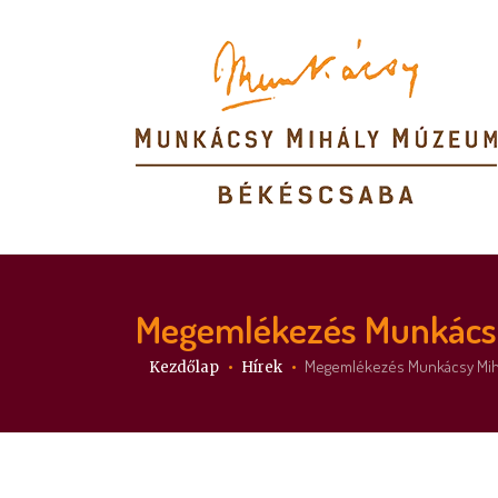
Megemlékezés Munkácsy 
Itt vagy:
Megemlékezés Munkácsy Mihá
Kezdőlap
Hírek