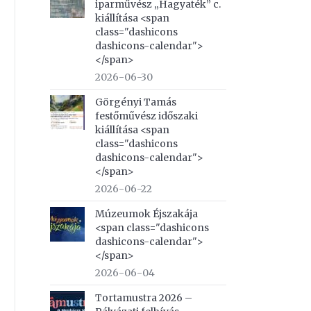
iparművész „Hagyaték” c.
kiállítása <span
class="dashicons
dashicons-calendar">
</span>
2026-06-30
Görgényi Tamás
festőművész időszaki
kiállítása <span
class="dashicons
dashicons-calendar">
</span>
2026-06-22
Múzeumok Éjszakája
<span class="dashicons
dashicons-calendar">
</span>
2026-06-04
Tortamustra 2026 –