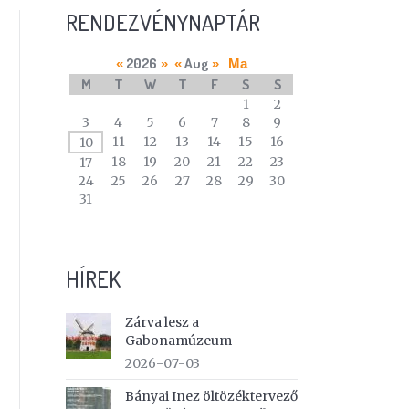
RENDEZVÉNYNAPTÁR
2026
Aug
«
»
«
»
Ma
M
T
W
T
F
S
S
A
1
2
calendar
3
4
5
6
7
8
9
of
11
12
13
14
15
16
10
events
18
19
20
21
22
23
17
24
25
26
27
28
29
30
31
HÍREK
Zárva lesz a
Gabonamúzeum
2026-07-03
Bányai Inez öltözéktervező