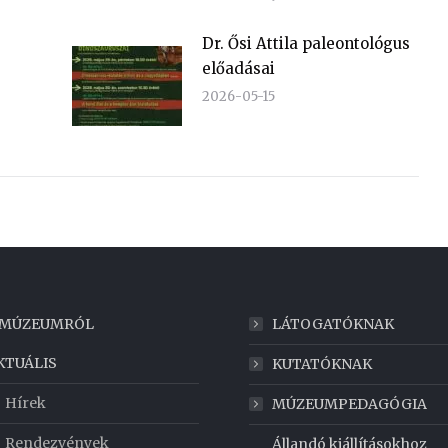
Dr. Ősi Attila paleontológus
előadásai
2026-05-15
 MÚZEUMRÓL
LÁTOGATÓKNAK
KTUÁLIS
KUTATÓKNAK
Hírek
MÚZEUMPEDAGÓGIA
Rendezvények
Állandó kiállításokhoz