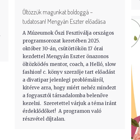
Öltözzük magunkat boldoggá –
tudatosan! Mengyán Eszter előadása
A Múzeumok Őszi Fesztiválja országos
-
programsorozat keretében 2025.
október 30-án, csütörtökön 17 órai
kezdettel Mengyán Eszter önazonos
öltözködés mentor, coach, a Helló, slow
fashion! c. könyv szerzője tart előadást
a divatipar jelenlegi problémáiról,
kitérve arra, hogy miért nehéz mindezt
a fogyasztói társadalomba belenőve
kezelni. Szeretettel várjuk a téma iránt
érdeklődőket! A programon való
részvétel díjtalan.