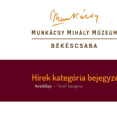
Hírek
kategória bejegyz
Itt vagy:
"Hírek" kategória
Kezdőlap