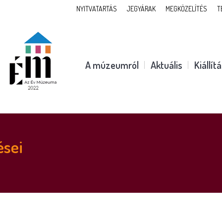
NYITVATARTÁS
JEGYÁRAK
MEGKÖZELÍTÉS
T
A múzeumról
Aktuális
Kiállít
ései