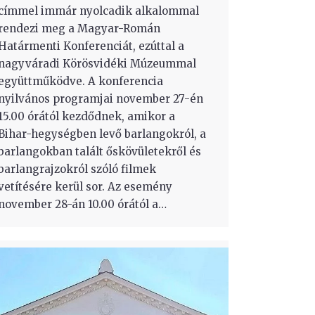
címmel immár nyolcadik alkalommal
rendezi meg a Magyar-Román
Határmenti Konferenciát, ezúttal a
nagyváradi Körösvidéki Múzeummal
együttműködve. A konferencia
nyilvános programjai november 27-én
15.00 órától kezdődnek, amikor a
Bihar-hegységben levő barlangokról, a
barlangokban talált őskövületekről és
barlangrajzokról szóló filmek
vetítésére kerül sor. Az esemény
november 28-án 10.00 órától a…