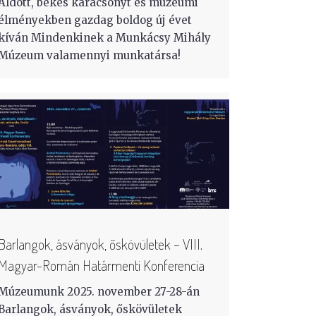
Áldott, békés karácsonyt és múzeumi
élményekben gazdag boldog új évet
kíván Mindenkinek a Munkácsy Mihály
Múzeum valamennyi munkatársa!
Barlangok, ásványok, őskövületek – VIII.
Magyar-Román Határmenti Konferencia
Múzeumunk 2025. november 27-28-án
Barlangok, ásványok, őskövületek