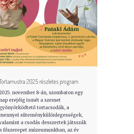
Tortamustra 2025 részletes program
2025. november 8-án, szombaton egy
nap erejéig ismét a szemet
gyönyörködtető tortacsodák, a
mennyei süteménykülönlegességek,
valamint a csodás desszertek játsszák
a főszerepet múzeumunkban, az év