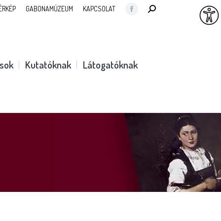
SEARCH:
ÉRKÉP
GABONAMÚZEUM
KAPCSOLAT
Facebook
page
opens
in
ások
Kutatóknak
Látogatóknak
new
window