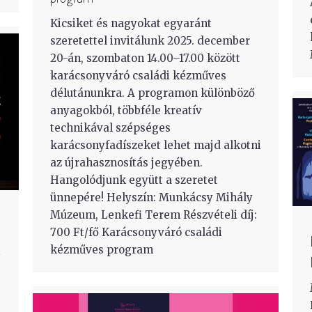
Kicsiket és nagyokat egyaránt
szeretettel invitálunk 2025. december
20-án, szombaton 14.00–17.00 között
karácsonyváró családi kézműves
délutánunkra. A programon különböző
anyagokból, többféle kreatív
technikával szépséges
karácsonyfadíszeket lehet majd alkotni
az újrahasznosítás jegyében.
Hangolódjunk együtt a szeretet
ünnepére! Helyszín: Munkácsy Mihály
Múzeum, Lenkefi Terem Részvételi díj:
700 Ft/fő Karácsonyváró családi
kézműves program
i