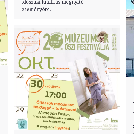
időszaki kiállítás megnyitó
eseményére.
a