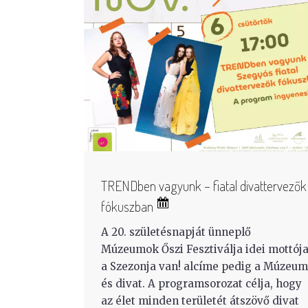
TRENDben vagyunk – fiatal divattervezők
fókuszban
A 20. születésnapját ünneplő
Múzeumok Őszi Fesztiválja idei mottój
a Szezonja van! alcíme pedig a Múzeum
és divat. A programsorozat célja, hogy
az élet minden területét átszövő divat