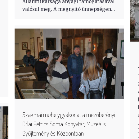
Államtitkársága anyagi támogatásával
valósul meg. A megnyitó ünnepségen…
Szakmai műhelygyakorlat a mezőberényi
Orlai Petrics Soma Könyvtár, Muzeális
Gyűjtemény és Központban