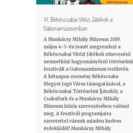
VI. Békéscsabai Vitézi Játékok a
Gabonamúzeumban
A Munkácsy Mihály Múzeum 2019.
május 4–5-én ismét megrendezi a
Békéscsabai Vitézi Játékok elnevezésű
nemzetközi hagyományőrző történelmi
fesztivált a Gabonamúzeum területén.
A kétnapos esemény Békéscsaba
Megyei Jogú Város támogatásával, a
Békéscsabai Történelmi Íjászkör, a
CsabaPark és a Munkácsy Mihály
Múzeum közös szervezésében valósul
meg. A fesztivál programjaira
szeretettel várunk minden kedves
érdeklődőt! Munkácsy Mihály