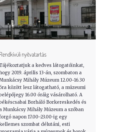
Rendkívüli nyitvatartás
Tájékoztatjuk a kedves látogatóinkat,
hogy 2019. április 13-án, szombaton a
Munkácsy Mihály Múzeum 12.00−16.30
óra között lesz látogatható, a múzeumi
belépőjegy 16.00 óráig vásárolható. A
békéscsabai Borháló Borkereskedés és
a Munkácsy Mihály Múzeum a szóban
forgó napon 17.00–23.00-ig egy
kellemes szombat délutáni, esti
programja várja a múzeumok és borok