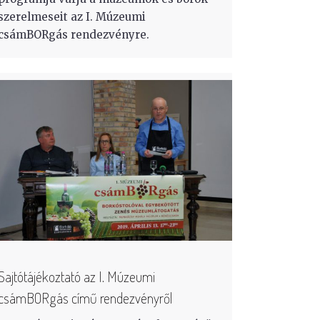
szerelmeseit az I. Múzeumi
csámBORgás rendezvényre.
Sajtótájékoztató az I. Múzeumi
csámBORgás című rendezvényről