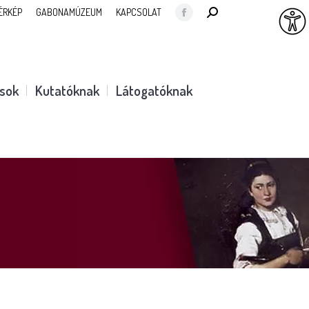
SEARCH:
ÉRKÉP
GABONAMÚZEUM
KAPCSOLAT
Facebook
page
opens
in
ások
Kutatóknak
Látogatóknak
new
window