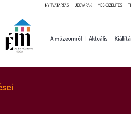
NYITVATARTÁS
JEGYÁRAK
MEGKÖZELÍTÉS
T
A múzeumról
Aktuális
Kiállít
ései