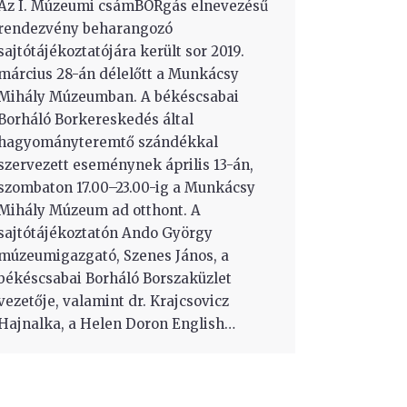
Az I. Múzeumi csámBORgás elnevezésű
rendezvény beharangozó
sajtótájékoztatójára került sor 2019.
március 28-án délelőtt a Munkácsy
Mihály Múzeumban. A békéscsabai
Borháló Borkereskedés által
hagyományteremtő szándékkal
szervezett eseménynek április 13-án,
szombaton 17.00–23.00-ig a Munkácsy
Mihály Múzeum ad otthont. A
sajtótájékoztatón Ando György
múzeumigazgató, Szenes János, a
békéscsabai Borháló Borszaküzlet
vezetője, valamint dr. Krajcsovicz
Hajnalka, a Helen Doron English…