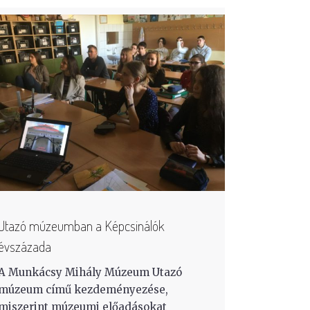
Utazó múzeumban a Képcsinálók
évszázada
A Munkácsy Mihály Múzeum Utazó
múzeum című kezdeményezése,
miszerint múzeumi előadásokat