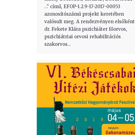
…” című, EFOP-1.2.9-17-2017-00053
azonosítószámú projekt keretében
valósult meg. A rendezvényen elsőként
dr. Fekete Klára pszichiáter főorvos,
pszichiátriai orvosi rehabilitációs
szakorvos…