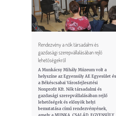
Rendezvény a nők társadalmi és
gazdasági szerepvállalásában rejlő
lehetőségekről
A Munkácsy Mihály Múzeum volt a
helyszíne az Egyensúly AE Egyesület é
a Békéscsabai Városfejlesztési
Nonprofit Kft. Nők társadalmi és
gazdasági szerepvállalásában rejlő
lehetőségek és előnyök helyi
bemutatása című rendezvényének,
amely a MUNKA, CSALÁD, EGYENSÚLY