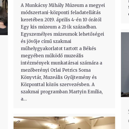
A Munkácsy Mihály Múzeum a megyei
módszertani-központi feladatellátás
keretében 2019. április 4-én 10 órától
Egy kis múzeum a 21-ik században.
Egyszemélyes múzeumok lehetőségei
és jövője című szakmai
műhelygyakorlatot tartott a Békés
megyében működő muzeális
intézmények munkatársai számára a
mezőberényi Orlai Petrics Soma
Könyvtár, Muzeális Gyűjtemény és
Központtal közös szervezésben. A
s
szakmai programban Martyin Emília,
a…