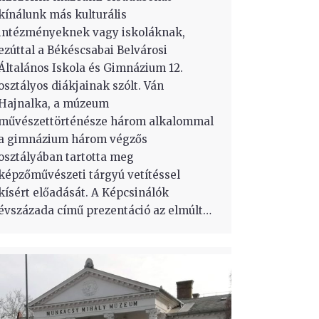
kínálunk más kulturális
intézményeknek vagy iskoláknak,
ezúttal a Békéscsabai Belvárosi
Általános Iskola és Gimnázium 12.
osztályos diákjainak szólt. Ván
Hajnalka, a múzeum
művészettörténésze három alkalommal
a gimnázium három végzős
osztályában tartotta meg
képzőművészeti tárgyú vetítéssel
kísért előadását. A Képcsinálók
évszázada című prezentáció az elmúlt…