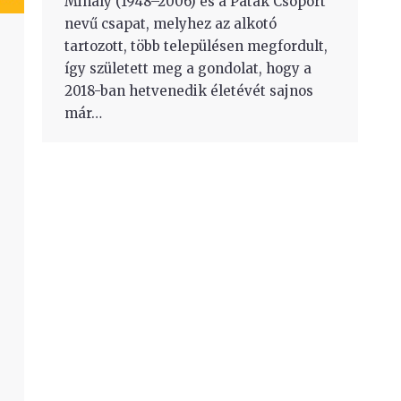
Mihály (1948–2006) és a Patak Csoport
nevű csapat, melyhez az alkotó
tartozott, több településen megfordult,
így született meg a gondolat, hogy a
2018-ban hetvenedik életévét sajnos
már…