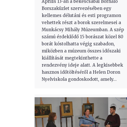
Április 13-án a békéscsabai Borháló
Borszaküzlet szervezésében egy
kellemes délutáni és esti programon
vehettek részt a borok szerelmesei a
Munkácsy Mihály Múzeumban. A szép
számú érdeklődő 15 borászat közel 80
borát kóstolhatta végig szabadon,
miközben a múzeum összes időszaki
kiállítását megtekinthette a
rendezvény ideje alatt. A legkisebbek
hasznos időtöltéséről a Helen Doron
Nyelviskola gondoskodott, amely…