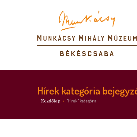
Hírek
kategória bejegyz
Itt vagy:
"Hírek" kategória
Kezdőlap