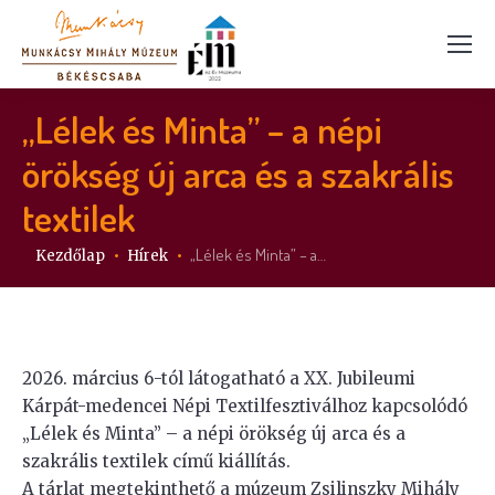
„Lélek és Minta” – a népi
örökség új arca és a szakrális
textilek
Itt vagy:
„Lélek és Minta” – a…
Kezdőlap
Hírek
2026. március 6-tól látogatható a XX. Jubileumi
Kárpát-medencei Népi Textilfesztiválhoz kapcsolódó
„Lélek és Minta” – a népi örökség új arca és a
szakrális textilek című kiállítás.
A tárlat megtekinthető a múzeum Zsilinszky Mihály