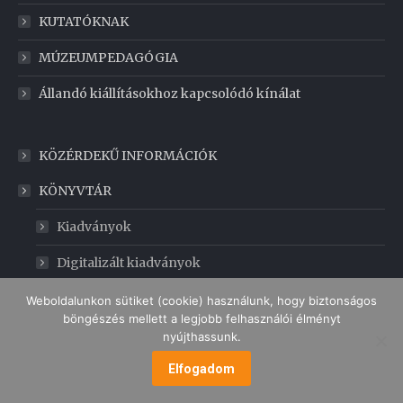
KUTATÓKNAK
MÚZEUMPEDAGÓGIA
Állandó kiállításokhoz kapcsolódó kínálat
KÖZÉRDEKŰ INFORMÁCIÓK
KÖNYVTÁR
Kiadványok
Digitalizált kiadványok
GABONAMÚZEUM
Weboldalunkon sütiket (cookie) használunk, hogy biztonságos
böngészés mellett a legjobb felhasználói élményt
nyújthassunk.
MENÜ
Elfogadom