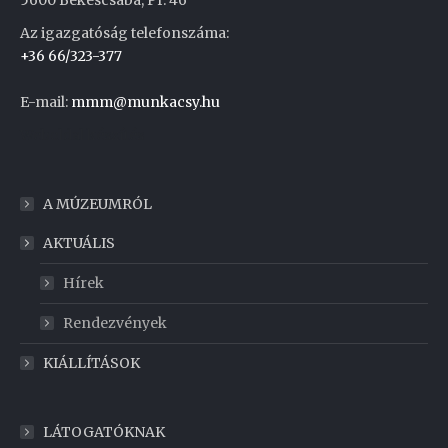
Az igazgatóság telefonszáma:
+36 66/323-377
E-mail:
mmm@munkacsy.hu
Weboldal készítés
A MÚZEUMRÓL
AKTUÁLIS
Hírek
Rendezvények
KIÁLLÍTÁSOK
LÁTOGATÓKNAK