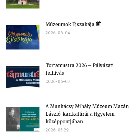
Múzeumok Éjszakája
2026-06-04
Tortamustra 2026 – Pályázati
felhívás
2026-06-03
A Munkácsy Mihály Múzeum Mazán
László-karikatúrái a figyelem
középpontjában
2026-05-29