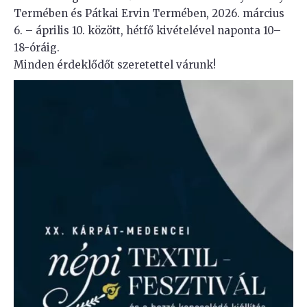
Termében és Pátkai Ervin Termében, 2026. március
6. – április 10. között, hétfő kivételével naponta 10–
18-óráig.
Minden érdeklődőt szeretettel várunk!