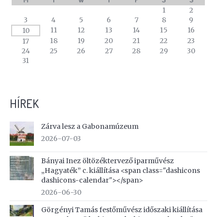
A
1
2
calendar
3
4
5
6
7
8
9
of
11
12
13
14
15
16
10
events
18
19
20
21
22
23
17
24
25
26
27
28
29
30
31
HÍREK
Zárva lesz a Gabonamúzeum
2026-07-03
Bányai Inez öltözéktervező iparművész
„Hagyaték” c. kiállítása <span class="dashicons
dashicons-calendar"></span>
2026-06-30
Görgényi Tamás festőművész időszaki kiállítása