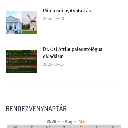
Pünkösdi nyitvatartás
2026-05-18
Dr. Ősi Attila paleontológus
előadásai
2026-05-15
RENDEZVÉNYNAPTÁR
2026
Aug
«
»
«
»
Ma
M
T
W
T
F
S
S