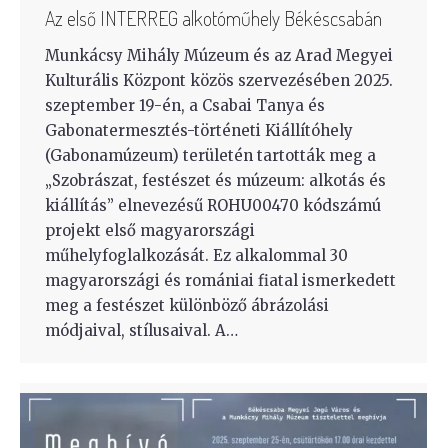
Az első INTERREG alkotóműhely Békéscsabán
Munkácsy Mihály Múzeum és az Arad Megyei
Kulturális Központ közös szervezésében 2025.
szeptember 19-én, a Csabai Tanya és
Gabonatermesztés-történeti Kiállítóhely
(Gabonamúzeum) területén tartották meg a
„Szobrászat, festészet és múzeum: alkotás és
kiállítás” elnevezésű ROHU00470 kódszámú
projekt első magyarországi
műhelyfoglalkozását. Ez alkalommal 30
magyarországi és romániai fiatal ismerkedett
meg a festészet különböző ábrázolási
módjaival, stílusaival. A…