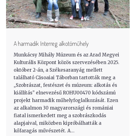
A harmadik Interreg alkotóműhely
Munkácsy Mihály Múzeum és az Arad Megyei
Kulturális Központ közös szervezésében 2025.
október 2-án, a Székesaranyág mellett
található Căsoaiai Táborban tartották meg a
„Szobrászat, festészet és múzeum: alkotás és
kiállítás” elnevezésű ROHU00470 kódszámú
projekt harmadik műhelyfoglalkozását. Ezen
az alkalmon 30 magyarországi és romániai
fiatal ismerkedett meg a szobrászkodás
alapjaival, miközben kipróbálhatták a
kőfaragás művészetét. A…