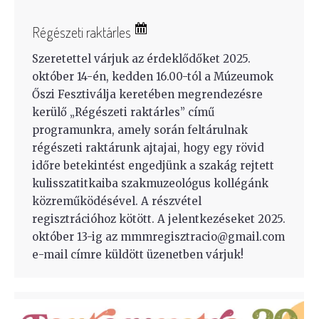
Régészeti raktárles
Szeretettel várjuk az érdeklődőket 2025.
október 14-én, kedden 16.00-tól a Múzeumok
Őszi Fesztiválja keretében megrendezésre
kerülő „Régészeti raktárles” című
programunkra, amely során feltárulnak
régészeti raktárunk ajtajai, hogy egy rövid
időre betekintést engedjünk a szakág rejtett
kulisszatitkaiba szakmuzeológus kollégánk
közreműködésével. A részvétel
regisztrációhoz kötött. A jelentkezéseket 2025.
október 13-ig az mmmregisztracio@gmail.com
e-mail címre küldött üzenetben várjuk!