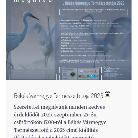
Békés Vármegye Természetfotója 2025
Szeretettel meghívunk minden kedves
érdeklődőt 2025. szeptember 25-én,
csütörtökön 17.00-tól a Békés Vármegye
Természetfotója 2025 című kiállítás
díjátadóval egybekötött megnyitó