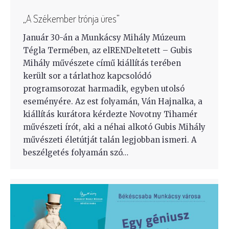
„A Székember trónja üres”
Január 30-án a Munkácsy Mihály Múzeum
Tégla Termében, az elRENDeltetett – Gubis
Mihály művészete című kiállítás terében
került sor a tárlathoz kapcsolódó
programsorozat harmadik, egyben utolsó
eseményére. Az est folyamán, Ván Hajnalka, a
kiállítás kurátora kérdezte Novotny Tihamér
művészeti írót, aki a néhai alkotó Gubis Mihály
művészeti életútját talán legjobban ismeri. A
beszélgetés folyamán szó…