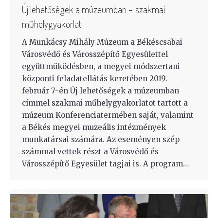
Új lehetőségek a múzeumban − szakmai
műhelygyakorlat
A Munkácsy Mihály Múzeum a Békéscsabai
Városvédő és Városszépítő Egyesülettel
együttműködésben, a megyei módszertani
központi feladatellátás keretében 2019.
február 7-én Új lehetőségek a múzeumban
címmel szakmai műhelygyakorlatot tartott a
múzeum Konferenciatermében saját, valamint
a Békés megyei muzeális intézmények
munkatársai számára. Az eseményen szép
számmal vettek részt a Városvédő és
Városszépítő Egyesület tagjai is. A program…