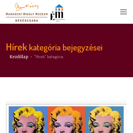
Hírek
kategória bejegyzései
Itt vagy:
"Hírek" kategória
Kezdőlap