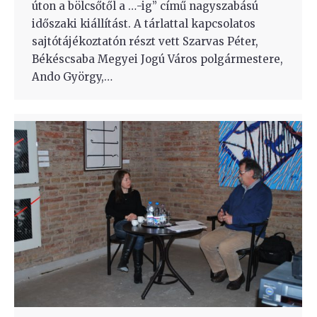
úton a bölcsőtől a …-ig” című nagyszabású
időszaki kiállítást. A tárlattal kapcsolatos
sajtótájékoztatón részt vett Szarvas Péter,
Békéscsaba Megyei Jogú Város polgármestere,
Ando György,…