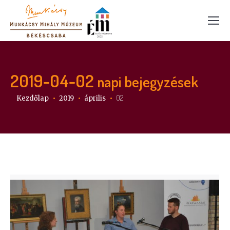
2019-04-02
napi bejegyzések
Itt vagy:
02
Kezdőlap
2019
április