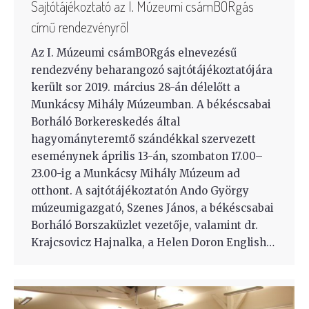
Sajtótájékoztató az I. Múzeumi csámBORgás
című rendezvényről
Az I. Múzeumi csámBORgás elnevezésű
rendezvény beharangozó sajtótájékoztatójára
került sor 2019. március 28-án délelőtt a
Munkácsy Mihály Múzeumban. A békéscsabai
Borháló Borkereskedés által
hagyományteremtő szándékkal szervezett
eseménynek április 13-án, szombaton 17.00–
23.00-ig a Munkácsy Mihály Múzeum ad
otthont. A sajtótájékoztatón Ando György
múzeumigazgató, Szenes János, a békéscsabai
Borháló Borszaküzlet vezetője, valamint dr.
Krajcsovicz Hajnalka, a Helen Doron English…