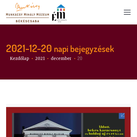
2021-12-20
napi bejegyzések
Itt vagy:
20
Kezdőlap
2021
december